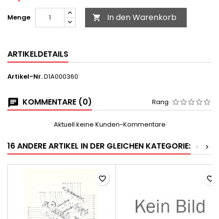
In den Warenkorb
Menge

ARTIKELDETAILS
Artikel-Nr.
D1A000360
KOMMENTARE (0)
Rang
Aktuell keine Kunden-Kommentare
16 ANDERE ARTIKEL IN DER GLEICHEN KATEGORIE:
<
>
favorite_border
favorite_border