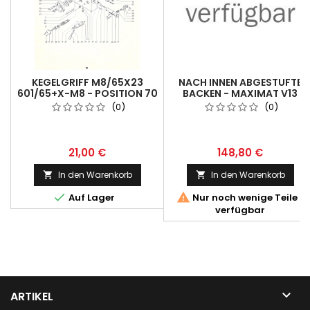
KEGELGRIFF M8/65X23
NACH INNEN ABGESTUFTE
601/65+X-M8 - POSITION 70
BACKEN - MAXIMAT V13
(0)
(0)
21,00 €
148,80 €
In den Warenkorb
In den Warenkorb




Auf Lager
Nur noch wenige Teile
verfügbar

ARTIKEL