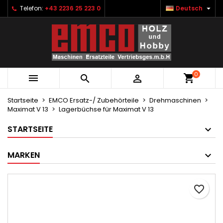

Telefon:
+43 2236 25 223 0
Deutsch
×
×
×
Ihre Wunschlisten
Wunschliste erstellen
Anmelden
Neue Liste anlegen
add_circle_outline
Sie müssen angemeldet sein, um Artikel Ihrer
Name der Wunschliste
Wunschliste hinzufügen zu können.
0



Abbrechen
Anmelden
Abbrechen
Wunschliste erstellen
Startseite
EMCO Ersatz-/ Zubehörteile
Drehmaschinen
Maximat V 13
Lagerbüchse für Maximat V 13
STARTSEITE
MARKEN
favorite_border