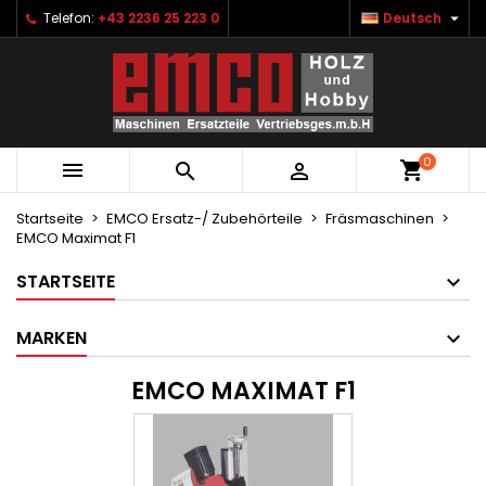

Telefon:
+43 2236 25 223 0
Deutsch
×
×
×
×
Ihre Wunschlisten
((modalTitle))
Wunschliste erstellen
Anmelden
Neue Liste anlegen
add_circle_outline
((confirmMessage))
Sie müssen angemeldet sein, um Artikel Ihrer
Name der Wunschliste
Wunschliste hinzufügen zu können.
0
((cancelText))
((modalDeleteText))



Abbrechen
Anmelden
Abbrechen
Wunschliste erstellen
Startseite
EMCO Ersatz-/ Zubehörteile
Fräsmaschinen
EMCO Maximat F1
STARTSEITE
MARKEN
EMCO MAXIMAT F1