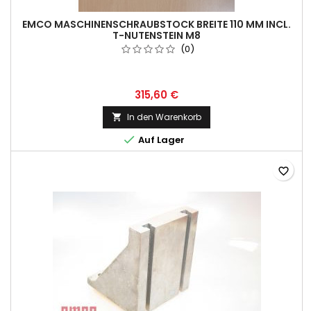
EMCO MASCHINENSCHRAUBSTOCK BREITE 110 MM INCL.
T-NUTENSTEIN M8
(0)
315,60 €
In den Warenkorb


Auf Lager
favorite_border