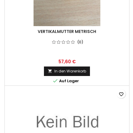
VERTIKALMUTTER METRISCH
(0)
57,60 €
In den Warenkorb


Auf Lager
favorite_border