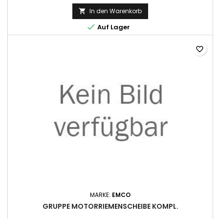
In den Warenkorb


Auf Lager
favorite_border
MARKE:
EMCO
GRUPPE MOTORRIEMENSCHEIBE KOMPL.