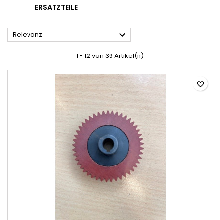
ERSATZTEILE

Relevanz
1 - 12 von 36 Artikel(n)
favorite_border