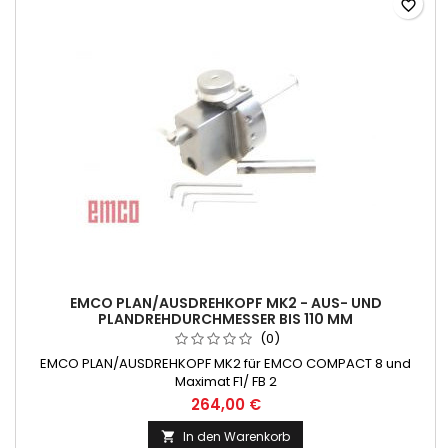
favorite_border
EMCO PLAN/AUSDREHKOPF MK2 - AUS- UND
PLANDREHDURCHMESSER BIS 110 MM
(0)
EMCO PLAN/AUSDREHKOPF MK2 für EMCO COMPACT 8 und
Maximat F1/ FB 2
264,00 €
In den Warenkorb
