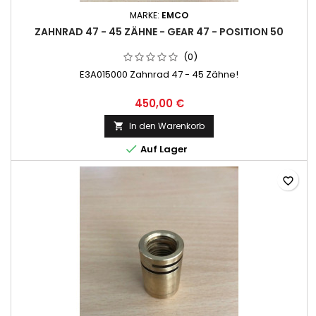
MARKE:
EMCO
ZAHNRAD 47 - 45 ZÄHNE - GEAR 47 - POSITION 50
(0)
E3A015000 Zahnrad 47 - 45 Zähne!
450,00 €
In den Warenkorb


Auf Lager
favorite_border