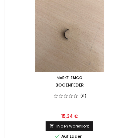
MARKE:
EMCO
BOGENFEDER
(0)
15,34 €
In den Warenkorb


Auf Lager