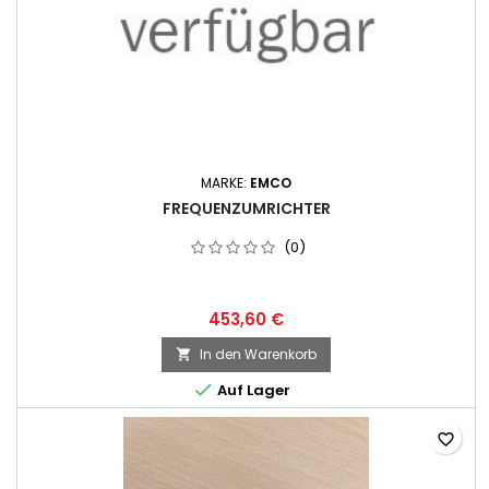
MARKE:
EMCO
FREQUENZUMRICHTER
(0)
453,60 €
In den Warenkorb


Auf Lager
favorite_border