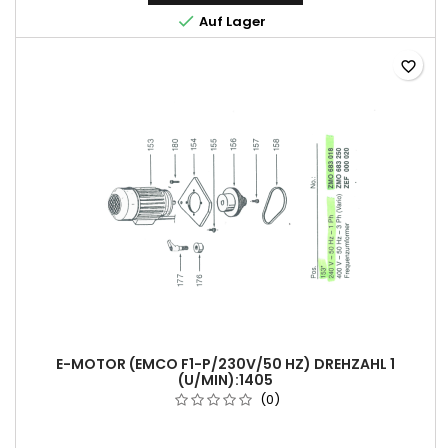

Auf Lager
favorite_border
E-MOTOR (EMCO F1-P/230V/50 HZ) DREHZAHL 1
(U/MIN):1405
(0)