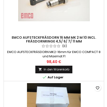
EMCO AUFSTECKFRÄSDORN 16 MM MK 2 M 10 INCL.
FRÄSDORNRINGE 4,5/ 6/ 7/ 11 MM
(0)
EMCO AUFSTECKFRÄSDORN MK2-16mm für EMCO COMPACT 8
und Maximat F1
98,40 €
In den Warenkorb


Auf Lager
favorite_border