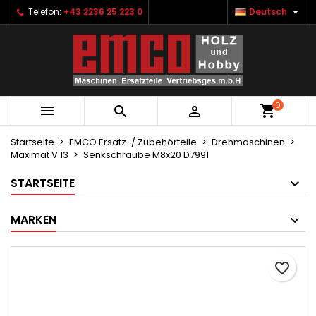

Telefon:
+43 2236 25 223 0
Deutsch
×
×
×
Ihre Wunschlisten
Wunschliste erstellen
Anmelden
Neue Liste anlegen
add_circle_outline
Sie müssen angemeldet sein, um Artikel Ihrer
Name der Wunschliste
Wunschliste hinzufügen zu können.
0



Abbrechen
Anmelden
Abbrechen
Wunschliste erstellen
Startseite
EMCO Ersatz-/ Zubehörteile
Drehmaschinen
Maximat V 13
Senkschraube M8x20 D7991
STARTSEITE
MARKEN
favorite_border