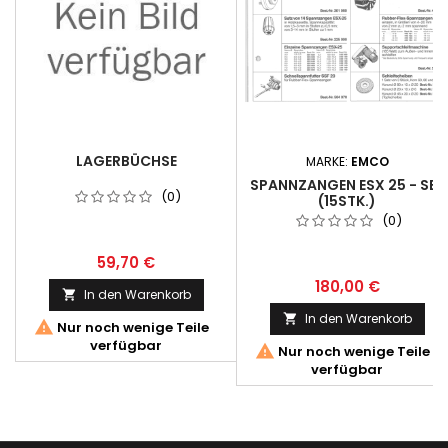
LAGERBÜCHSE
MARKE:
EMCO
SPANNZANGEN ESX 25 - SET
(0)
(15STK.)
(0)
59,70 €
180,00 €
In den Warenkorb

In den Warenkorb


Nur noch wenige Teile
verfügbar

Nur noch wenige Teile
verfügbar