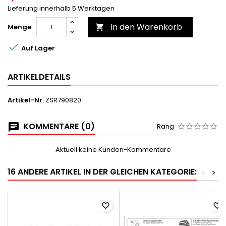
Lieferung innerhalb 5 Werktagen
In den Warenkorb
Menge


Auf Lager
ARTIKELDETAILS
Artikel-Nr.
ZSR790820
KOMMENTARE (0)
Rang
Aktuell keine Kunden-Kommentare
16 ANDERE ARTIKEL IN DER GLEICHEN KATEGORIE:
<
>
favorite_border
favorite_border