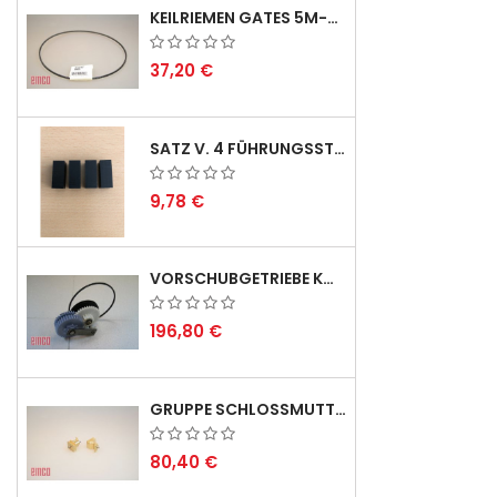
KEILRIEMEN GATES 5M-690 USA B1 - VEE-BELT - POSITION 23.
37,20 €
SATZ V. 4 FÜHRUNGSSTIFTEN FÜR EMCO SWING
9,78 €
VORSCHUBGETRIEBE KOMPL. F. REX 2000 MIT KEILRIEMEN - DERZEIT NICHT LAGERND
196,80 €
GRUPPE SCHLOSSMUTTER METRISCH
80,40 €