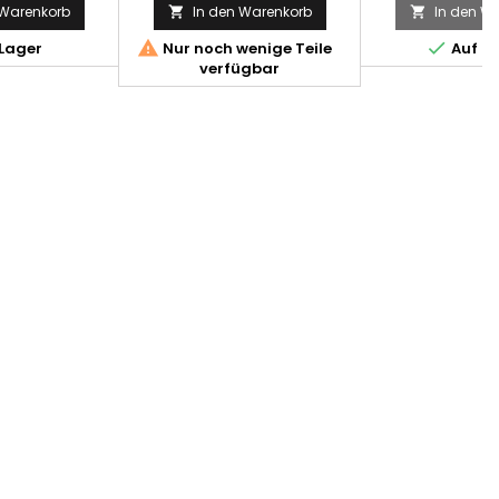
 Warenkorb
In den Warenkorb
In den W




Lager
Nur noch wenige Teile
Auf L
verfügbar