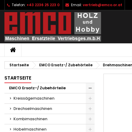
Telefon:
+43 2236 25 223 0
Email:
vertrieb@emco.or.at
I
W
A
add_circle_outline
Si
Na
zu
STARTSEITE
Startseite
EMCO Ersatz-/ Zubehörteile
Drehmaschine
STARTSEITE
EMCO Ersatz-/ Zubehörteile
Kreissägemaschinen
Drechselmaschinen
Kombimaschinen
Hobelmaschinen