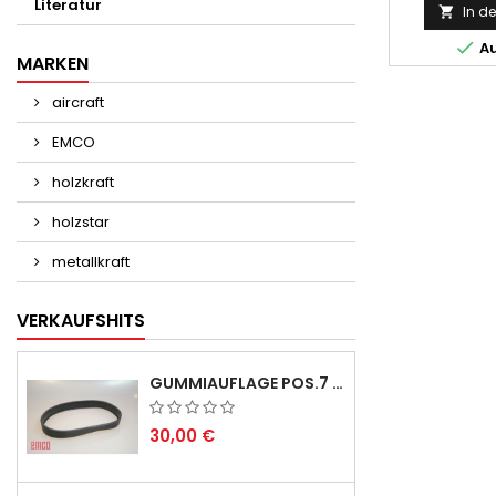
Literatur
In d


Au
MARKEN
aircraft
EMCO
holzkraft
holzstar
metallkraft
VERKAUFSHITS
GUMMIAUFLAGE POS.7 FÜR EMCO SWING UND BS 3 - LIEFERVERZÖGERUNG AUGUST/ SEPTEMBER 2026
30,00 €