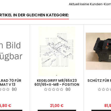
Aktuell keine Kunden-Ko
RTIKEL IN DER GLEICHEN KATEGORIE:
RAD 70 FÜR
KEGELGRIFF M8/65X23
SCHÜTZ FÜR 
MAT V 13
601/65+X-M8 - POSITION
70
(0)
(0)
6,80 €
21,00 €
81,