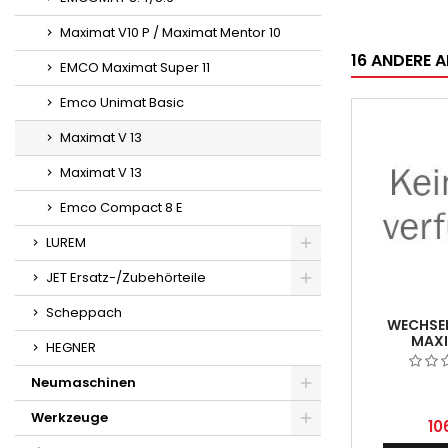
Maximat V10 P / Maximat Mentor 10
16 ANDERE A
EMCO Maximat Super 11
Emco Unimat Basic
Maximat V 13
Maximat V 13
Emco Compact 8 E
LUREM
JET Ersatz-/Zubehörteile
Scheppach
WECHSEL
MAXI
HEGNER
Neumaschinen
Werkzeuge
10