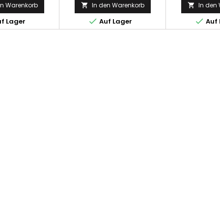
en Warenkorb
In den Warenkorb
In den




f Lager
Auf Lager
Auf 