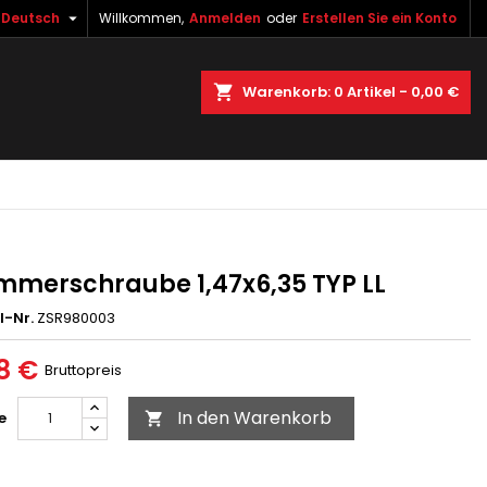

Deutsch
Willkommen,
Anmelden
oder
Erstellen Sie ein Konto
×
×
×
uche
Warenkorb
0
Artikel -
0,00 €
gen
n
n
merschraube 1,47x6,35 TYP LL
l-Nr.
ZSR980003
8 €
Bruttopreis
In den Warenkorb
e
