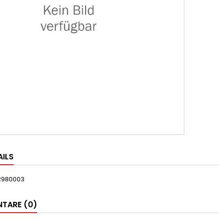
AILS
R980003
TARE (0)