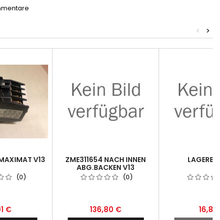
mmentare
<
>
MAXIMAT V13
ZME311654 NACH INNEN
LAGERBÜ
ABG.BACKEN V13
(0)
(0)
91 €
136,80 €
16,82