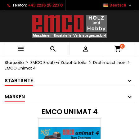

Telefon:
+43 2236 25 223 0
Deutsch
×
×
×
×
Ihre Wunschlisten
((modalTitle))
Wunschliste erstellen
Anmelden
Neue Liste anlegen
add_circle_outline
((confirmMessage))
Sie müssen angemeldet sein, um Artikel Ihrer
Name der Wunschliste
Wunschliste hinzufügen zu können.
0
((cancelText))
((modalDeleteText))



Abbrechen
Anmelden
Abbrechen
Wunschliste erstellen
Startseite
EMCO Ersatz-/ Zubehörteile
Drehmaschinen
EMCO Unimat 4
STARTSEITE
MARKEN
EMCO UNIMAT 4