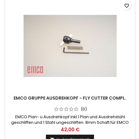
favorite_border
EMCO GRUPPE AUSDREHKOPF - FLY CUTTER COMPL.
(0)
EMCO Plan- u.Ausdrehkopf inkl.1 Plan und Ausdrehstahl
geschliffen und 1 Stahl ungeschliffen 8mm Schaft für EMCO
COMPACT 5 und UNIMAT 3 / 4 / PC
42,00 €