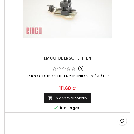
EMCO OBERSCHLITTEN
(0)
EMCO OBERSCHLITTEN für UNIMAT 3 / 4 / PC
111,60 €
In den Warenkorb


Auf Lager
favorite_border