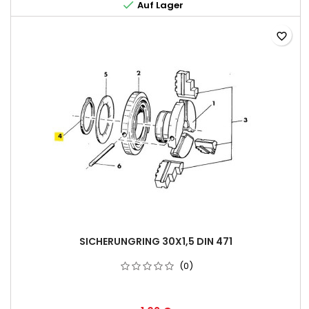

Auf Lager
favorite_border
SICHERUNGRING 30X1,5 DIN 471
(0)