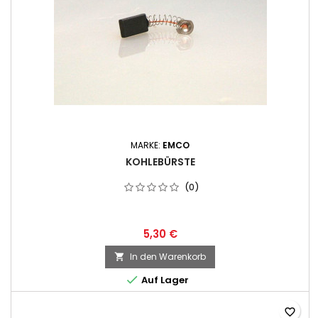
MARKE:
EMCO
KOHLEBÜRSTE
(0)
5,30 €
In den Warenkorb


Auf Lager
favorite_border