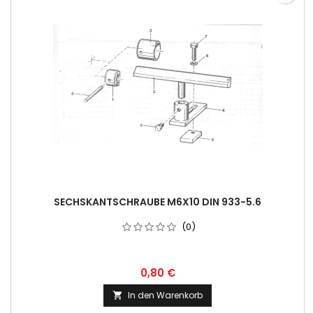
SECHSKANTSCHRAUBE M6X10 DIN 933-5.6
(0)
0,80 €
In den Warenkorb
