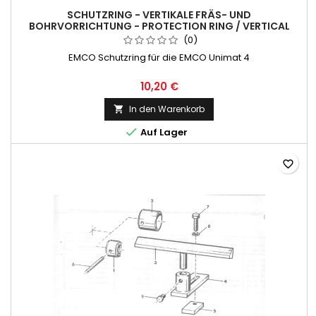
SCHUTZRING - VERTIKALE FRÄS- UND
BOHRVORRICHTUNG - PROTECTION RING / VERTICAL
ATTACHMENT
(0)
EMCO Schutzring für die EMCO Unimat 4
10,20 €
In den Warenkorb


Auf Lager
favorite_border