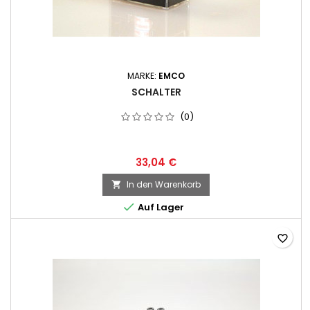
MARKE:
EMCO
SCHALTER
(0)
33,04 €
In den Warenkorb


Auf Lager
favorite_border