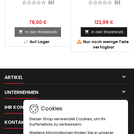
(0)
(0)
78,00 €
122,89 €
In den Warenkorb
In den Warenkorb




Auf Lager
Nur noch wenige Teile
verfügbar

ARTIKEL

UNTERNEHMEN

IHR KONTO
Cookies
Dieser Shop verwendet Cookies, um Ihr

KONTAKT
Surferlebnis zu verbessern.
Weitere Informationen finden Sie in unserer