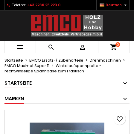

Telefon:
+43 2236 25 223 0
Deutsch
×
×
×
Ihre Wunschlisten
Wunschliste erstellen
Anmelden
Neue Liste anlegen
add_circle_outline
Sie müssen angemeldet sein, um Artikel Ihrer
Name der Wunschliste
Wunschliste hinzufügen zu können.
0



Abbrechen
Anmelden
Abbrechen
Wunschliste erstellen
Startseite
EMCO Ersatz-/ Zubehörteile
Drehmaschinen
EMCO Maximat Super 11
Winkelaufspannplatte -
rechtwinkelige Spannbase zum Frästisch
STARTSEITE
MARKEN
favorite_border