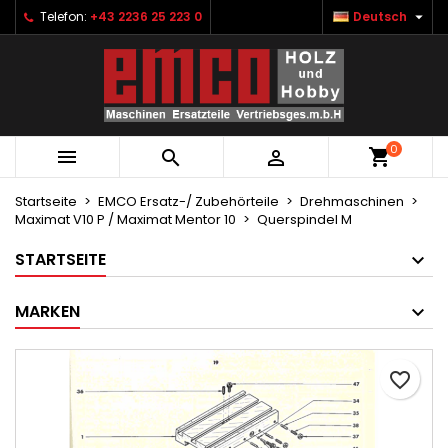

Telefon:
+43 2236 25 223 0
Deutsch
×
×
×
Ihre Wunschlisten
Wunschliste erstellen
Anmelden
Neue Liste anlegen
add_circle_outline
Sie müssen angemeldet sein, um Artikel Ihrer
Name der Wunschliste
Wunschliste hinzufügen zu können.
0



Abbrechen
Anmelden
Abbrechen
Wunschliste erstellen
Startseite
EMCO Ersatz-/ Zubehörteile
Drehmaschinen
Maximat V10 P / Maximat Mentor 10
Querspindel M
STARTSEITE
MARKEN
favorite_border