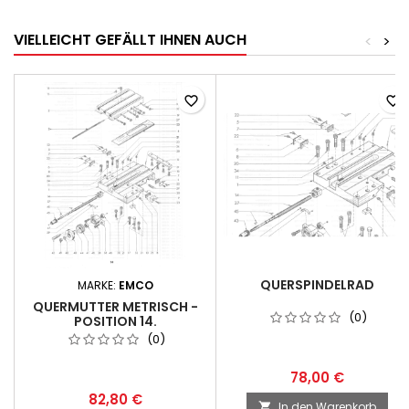
VIELLEICHT GEFÄLLT IHNEN AUCH
<
>
favorite_border
favorite_border
QUERSPINDELRAD
MARKE:
EMCO
QUERMUTTER METRISCH -
(0)
POSITION 14.
(0)
78,00 €
82,80 €
In den Warenkorb
