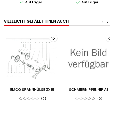


Auf Lager
Auf Lager
VIELLEICHT GEFÄLLT IHNEN AUCH
<
>
favorite_border
favorite_border
EMCO SPANNHÜLSE 3X16
SCHMIERNIPPEL NIP A1
(0)
(0)