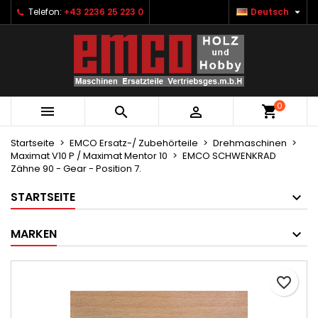

Telefon:
+43 2236 25 223 0
Deutsch
×
×
×
Ihre Wunschlisten
Wunschliste erstellen
Anmelden
Neue Liste anlegen
add_circle_outline
Sie müssen angemeldet sein, um Artikel Ihrer
Name der Wunschliste
Wunschliste hinzufügen zu können.
0



Abbrechen
Anmelden
Abbrechen
Wunschliste erstellen
Startseite
EMCO Ersatz-/ Zubehörteile
Drehmaschinen
Maximat V10 P / Maximat Mentor 10
EMCO SCHWENKRAD
Zähne 90 - Gear - Position 7.
STARTSEITE
MARKEN
favorite_border