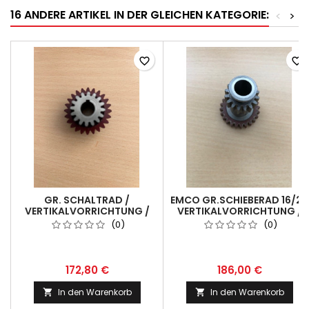
16 ANDERE ARTIKEL IN DER GLEICHEN KATEGORIE:
<
>
favorite_border
favorite_border
GR. SCHALTRAD /
EMCO GR.SCHIEBERAD 16/24
VERTIKALVORRICHTUNG /
VERTIKALVORRICHTUNG /
MAXIMAT V10/ EMCOMAT
MAXIMAT V10/ EMCOMAT
(0)
(0)
8.4/8.6
8.4/8.6
172,80 €
186,00 €
In den Warenkorb
In den Warenkorb

