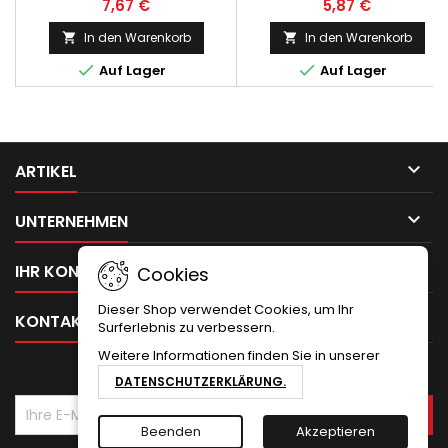
7,67 €
5,87 €
In den Warenkorb
In den Warenkorb




Auf Lager
Auf Lager

ARTIKEL

UNTERNEHMEN

IHR KONTO
Cookies
Dieser Shop verwendet Cookies, um Ihr

KONTAKT
Surferlebnis zu verbessern.
Weitere Informationen finden Sie in unserer
NEWSLETTER
DATENSCHUTZERKLÄRUNG.
Beenden
Akzeptieren