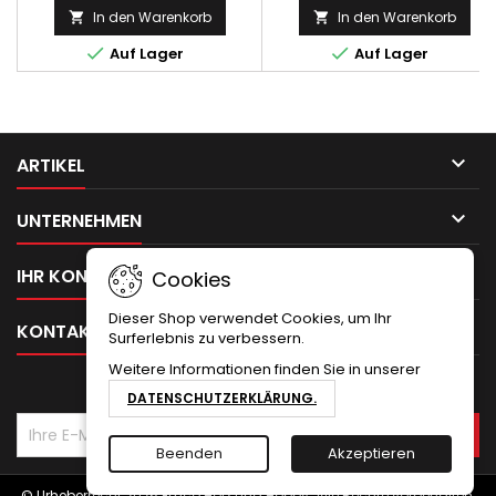
In den Warenkorb
In den Warenkorb




Auf Lager
Auf Lager

ARTIKEL

UNTERNEHMEN

IHR KONTO
Cookies
Dieser Shop verwendet Cookies, um Ihr

KONTAKT
Surferlebnis zu verbessern.
Weitere Informationen finden Sie in unserer
NEWSLETTER
DATENSCHUTZERKLÄRUNG.
Beenden
Akzeptieren
© Urheberrecht 2026 Emco Holz und Hobby. Alle Rechte vorbehalten.