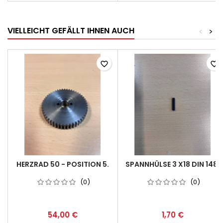
VIELLEICHT GEFÄLLT IHNEN AUCH
<
>
favorite_border
favorite_border
HERZRAD 50 - POSITION 5.
SPANNHÜLSE 3 X18 DIN 1481
(0)
(0)
54,00 €
1,70 €