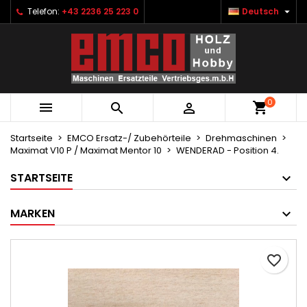

Telefon:
+43 2236 25 223 0
Deutsch
×
×
×
Ihre Wunschlisten
Wunschliste erstellen
Anmelden
Neue Liste anlegen
add_circle_outline
Sie müssen angemeldet sein, um Artikel Ihrer
Name der Wunschliste
Wunschliste hinzufügen zu können.
0



Abbrechen
Anmelden
Abbrechen
Wunschliste erstellen
Startseite
EMCO Ersatz-/ Zubehörteile
Drehmaschinen
Maximat V10 P / Maximat Mentor 10
WENDERAD - Position 4.
STARTSEITE
MARKEN
favorite_border