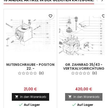
<
>
favorite_border
favorite_border
NUTENSCHRAUBE - POSITON
GR. ZAHNRAD 35/43 -
22. -
VERTIKALVORRICHTUNG
VERTIKALVORRICHTUNG
METRISCH - POSITION 47. -
(0)
(0)
/EMCOMAT 7/8.4/8.6/
LIEFERZEIT 7-8 WOCHEN
MAXIMATV10
21,00 €
420,00 €
In den Warenkorb
In den Warenkorb




Auf Lager
Auf Lager