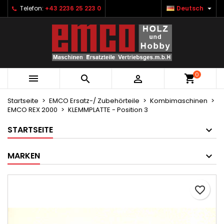

Telefon:
+43 2236 25 223 0
Deutsch
×
×
×
Ihre Wunschlisten
Wunschliste erstellen
Anmelden
Neue Liste anlegen
add_circle_outline
Sie müssen angemeldet sein, um Artikel Ihrer
Name der Wunschliste
Wunschliste hinzufügen zu können.
0



Abbrechen
Anmelden
Abbrechen
Wunschliste erstellen
Startseite
EMCO Ersatz-/ Zubehörteile
Kombimaschinen
EMCO REX 2000
KLEMMPLATTE - Position 3
STARTSEITE
MARKEN
favorite_border