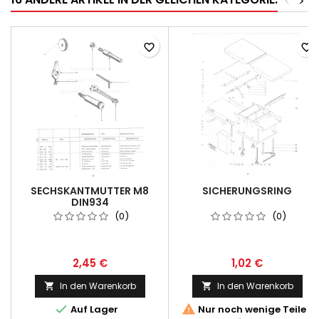
<
>
favorite_border
favorite_border
SECHSKANTMUTTER M8
SICHERUNGSRING
DIN934
(0)
(0)
2,45 €
1,02 €
In den Warenkorb
In den Warenkorb




Auf Lager
Nur noch wenige Teile