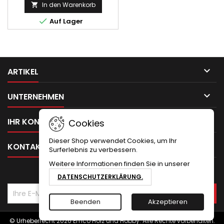
In den Warenkorb


Auf Lager

ARTIKEL

UNTERNEHMEN

IHR KONTO
Cookies
Dieser Shop verwendet Cookies, um Ihr

KONTAKT
Surferlebnis zu verbessern.
Weitere Informationen finden Sie in unserer
NEWSLETTER
DATENSCHUTZERKLÄRUNG.
Beenden
Akzeptieren
© Urheberrecht 2026 Emco Holz und Hobby. Alle Rechte vorbehalten.