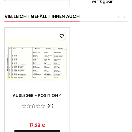
verfügbar
VIELLEICHT GEFÄLLT IHNEN AUCH
<
>
favorite_border
AUSLEGER - POSITION 4
(0)
17,28 €