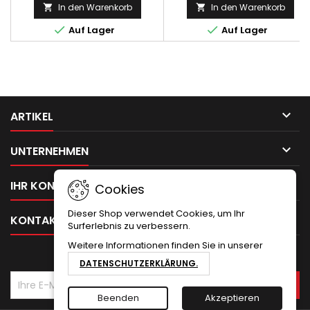
In den Warenkorb
In den Warenkorb




Auf Lager
Auf Lager

ARTIKEL

UNTERNEHMEN

IHR KONTO
Cookies
Dieser Shop verwendet Cookies, um Ihr

KONTAKT
Surferlebnis zu verbessern.
Weitere Informationen finden Sie in unserer
NEWSLETTER
DATENSCHUTZERKLÄRUNG.
Beenden
Akzeptieren