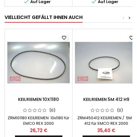


Auf Lager
Auf Lager
VIELLEICHT GEFÄLLT IHNEN AUCH
<
>
favorite_border
favorite_border
KEILRIEMEN 10X1180
KEILRIEMEN 5M 412 H9
(0)
(0)
ZRM101180 KEILRIEMEN 10x1180 für
ZRM450412 KEILRIEMEN / 5M -
EMCO REX 2000
412 für EMCO REX 2000
26,72 €
35,40 €