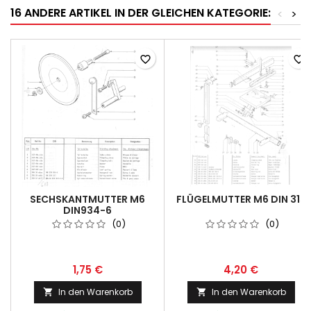
16 ANDERE ARTIKEL IN DER GLEICHEN KATEGORIE:
<
>
favorite_border
favorite_border
SECHSKANTMUTTER M6
FLÜGELMUTTER M6 DIN 315
DIN934-6
(0)
(0)
1,75 €
4,20 €
In den Warenkorb
In den Warenkorb

