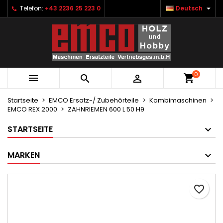

Telefon:
+43 2236 25 223 0
Deutsch
×
×
×
Ihre Wunschlisten
Wunschliste erstellen
Anmelden
Neue Liste anlegen
add_circle_outline
Sie müssen angemeldet sein, um Artikel Ihrer
Name der Wunschliste
Wunschliste hinzufügen zu können.
0



Abbrechen
Anmelden
Abbrechen
Wunschliste erstellen
Startseite
EMCO Ersatz-/ Zubehörteile
Kombimaschinen
EMCO REX 2000
ZAHNRIEMEN 600 L 50 H9
STARTSEITE
MARKEN
favorite_border