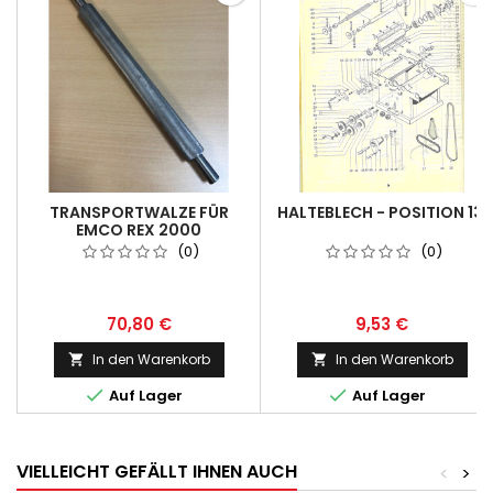
TRANSPORTWALZE FÜR
HALTEBLECH - POSITION 13.
EMCO REX 2000
(0)
(0)
70,80 €
9,53 €
In den Warenkorb
In den Warenkorb




Auf Lager
Auf Lager
VIELLEICHT GEFÄLLT IHNEN AUCH
<
>