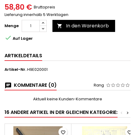
58,80 €
Bruttopreis
Lieferung innerhalb 5 Werktagen
In den Warenkorb
Menge


Auf Lager
ARTIKELDETAILS
Artikel-Nr.
H9E020001
KOMMENTARE (0)
Rang
Aktuell keine Kunden-Kommentare
16 ANDERE ARTIKEL IN DER GLEICHEN KATEGORIE:
<
>
favorite_border
favorite_border