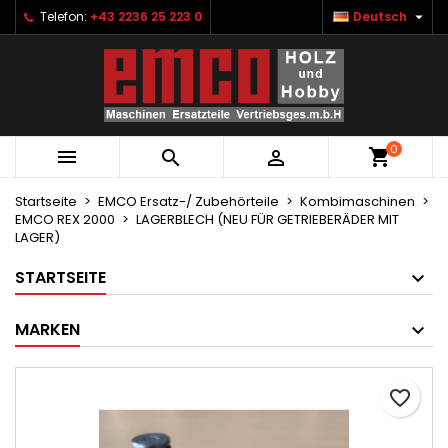

Telefon:
+43 2236 25 223 0
Deutsch
×
×
×
Ihre Wunschlisten
Wunschliste erstellen
Anmelden
Neue Liste anlegen
add_circle_outline
Sie müssen angemeldet sein, um Artikel Ihrer
Name der Wunschliste
Wunschliste hinzufügen zu können.
0



Abbrechen
Anmelden
Abbrechen
Wunschliste erstellen
Startseite
EMCO Ersatz-/ Zubehörteile
Kombimaschinen
EMCO REX 2000
LAGERBLECH (NEU FÜR GETRIEBERÄDER MIT
LAGER)
STARTSEITE
MARKEN
favorite_border