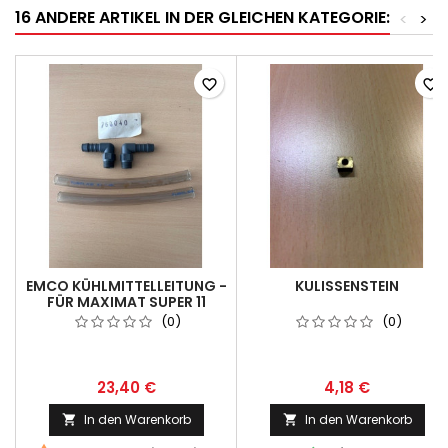
16 ANDERE ARTIKEL IN DER GLEICHEN KATEGORIE:
<
>
favorite_border
favorite_border
EMCO KÜHLMITTELLEITUNG -
KULISSENSTEIN
FÜR MAXIMAT SUPER 11
(0)
(0)
23,40 €
4,18 €
In den Warenkorb
In den Warenkorb

