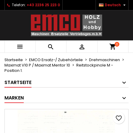

Telefon:
+43 2236 25 223 0
Deutsch
×
×
×
Ihre Wunschlisten
Wunschliste erstellen
Anmelden
Neue Liste anlegen
add_circle_outline
Sie müssen angemeldet sein, um Artikel Ihrer
Name der Wunschliste
Wunschliste hinzufügen zu können.
0



Abbrechen
Anmelden
Abbrechen
Wunschliste erstellen
Startseite
EMCO Ersatz-/ Zubehörteile
Drehmaschinen
Maximat V10 P / Maximat Mentor 10
Reitstockpinole M -
Position 1.
STARTSEITE
MARKEN
favorite_border