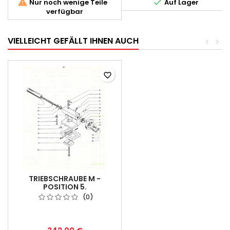


Nur noch wenige Teile
Auf Lager
verfügbar
VIELLEICHT GEFÄLLT IHNEN AUCH
<
>
favorite_border
TRIEBSCHRAUBE M -
POSITION 5.
(0)