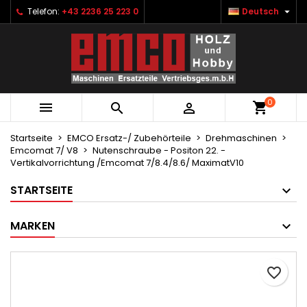

Telefon:
+43 2236 25 223 0
Deutsch
×
×
×
Ihre Wunschlisten
Wunschliste erstellen
Anmelden
Neue Liste anlegen
add_circle_outline
Sie müssen angemeldet sein, um Artikel Ihrer
Name der Wunschliste
Wunschliste hinzufügen zu können.
0



Abbrechen
Anmelden
Abbrechen
Wunschliste erstellen
Startseite
EMCO Ersatz-/ Zubehörteile
Drehmaschinen
Emcomat 7/ V8
Nutenschraube - Positon 22. -
Vertikalvorrichtung /Emcomat 7/8.4/8.6/ MaximatV10
STARTSEITE
MARKEN
favorite_border