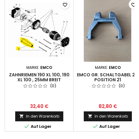
favorite_border
favorite_border
MARKE:
EMCO
MARKE:
EMCO
ZAHNRIEMEN 190 XL 100, 190
EMCO GR. SCHALTGABEL 2 -
XL 100 , 25MM BREIT
POSITION 21
(0)
(0)
32,40 €
82,80 €
In den Warenkorb
In den Warenkorb




Auf Lager
Auf Lager