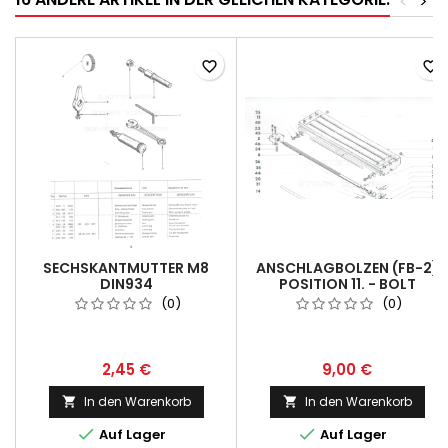
<
>
favorite_border
favorite_border
SECHSKANTMUTTER M8
ANSCHLAGBOLZEN (FB-2)
DIN934
POSITION 11. - BOLT
(0)
(0)
2,45 €
9,00 €
In den Warenkorb
In den Warenkorb




Auf Lager
Auf Lager