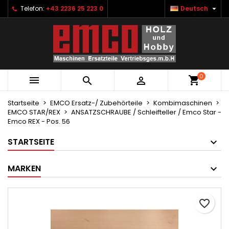

Telefon:
+43 2236 25 223 0
Deutsch
×
×
×
Ihre Wunschlisten
Wunschliste erstellen
Anmelden
Neue Liste anlegen
add_circle_outline
Sie müssen angemeldet sein, um Artikel Ihrer
Name der Wunschliste
Wunschliste hinzufügen zu können.
0



Abbrechen
Anmelden
Abbrechen
Wunschliste erstellen
Startseite
EMCO Ersatz-/ Zubehörteile
Kombimaschinen
EMCO STAR/REX
ANSATZSCHRAUBE / Schleifteller / Emco Star -
Emco REX - Pos. 56
STARTSEITE
MARKEN
favorite_border