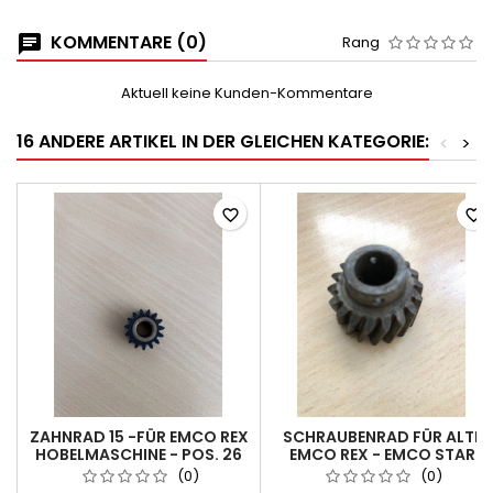
KOMMENTARE (0)
Rang
Aktuell keine Kunden-Kommentare
16 ANDERE ARTIKEL IN DER GLEICHEN KATEGORIE:
<
>
favorite_border
favorite_border
ZAHNRAD 15 -FÜR EMCO REX
SCHRAUBENRAD FÜR ALTE
HOBELMASCHINE - POS. 26
EMCO REX - EMCO STAR
GOLD
(0)
(0)