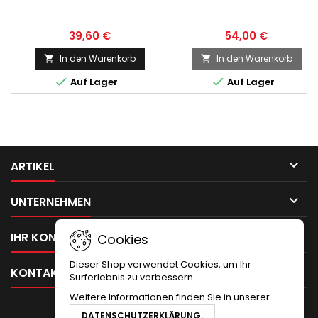
39,60 €
54,00 €
In den Warenkorb
In den Warenkorb




Auf Lager
Auf Lager

ARTIKEL

UNTERNEHMEN

IHR KONTO
Cookies
Dieser Shop verwendet Cookies, um Ihr

KONTAKT
Surferlebnis zu verbessern.
Weitere Informationen finden Sie in unserer
NEWSLETTER
DATENSCHUTZERKLÄRUNG.