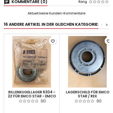
KOMMENTARE (0)
Rang
Aktuell keine Kunden-Kommentare
16 ANDERE ARTIKEL IN DER GLEICHEN KATEGORIE:
<
>
favorite_border
favorite_border
RILLENKUGELLAGER 6304 -
LAGERSCHILD FÜR EMCO
2Z FÜR EMCO STAR - EMCO
STAR / REX
REX
(0)
(0)