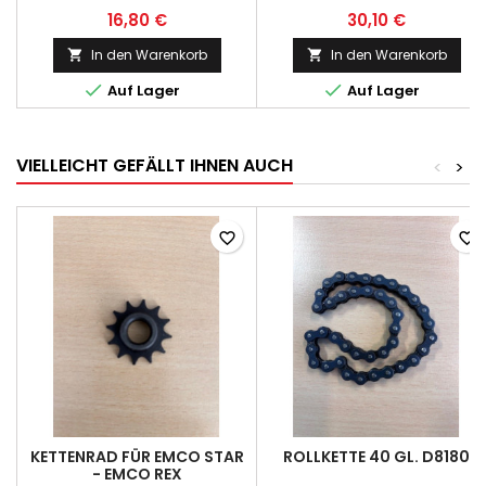
16,80 €
30,10 €
In den Warenkorb
In den Warenkorb




Auf Lager
Auf Lager
VIELLEICHT GEFÄLLT IHNEN AUCH
<
>
favorite_border
favorite_border
KETTENRAD FÜR EMCO STAR
ROLLKETTE 40 GL. D8180
- EMCO REX