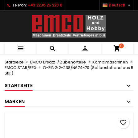

Telefon:
+43 2236 25 223 0
Deutsch
×
×
×
Ihre Wunschlisten
Wunschliste erstellen
Anmelden
Neue Liste anlegen
add_circle_outline
Sie müssen angemeldet sein, um Artikel Ihrer
Name der Wunschliste
Wunschliste hinzufügen zu können.
0



Abbrechen
Anmelden
Abbrechen
Wunschliste erstellen
Startseite
EMCO Ersatz-/ Zubehörteile
Kombimaschinen
EMCO STAR/REX
O-RING 2-238/N674-70 (Set bestehend aus 5
Stk.)
STARTSEITE
MARKEN
favorite_border