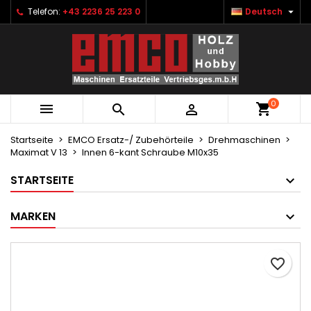

Telefon:
+43 2236 25 223 0
Deutsch
×
×
×
Ihre Wunschlisten
Wunschliste erstellen
Anmelden
Neue Liste anlegen
add_circle_outline
Sie müssen angemeldet sein, um Artikel Ihrer
Name der Wunschliste
Wunschliste hinzufügen zu können.
0



Abbrechen
Anmelden
Abbrechen
Wunschliste erstellen
Startseite
EMCO Ersatz-/ Zubehörteile
Drehmaschinen
Maximat V 13
Innen 6-kant Schraube M10x35
STARTSEITE
MARKEN
favorite_border