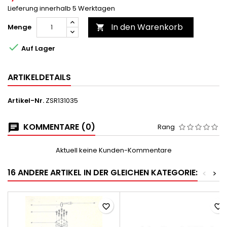
Lieferung innerhalb 5 Werktagen
In den Warenkorb
Menge


Auf Lager
ARTIKELDETAILS
Artikel-Nr.
ZSR131035
KOMMENTARE (0)
Rang
Aktuell keine Kunden-Kommentare
16 ANDERE ARTIKEL IN DER GLEICHEN KATEGORIE:
<
>
favorite_border
favorite_border