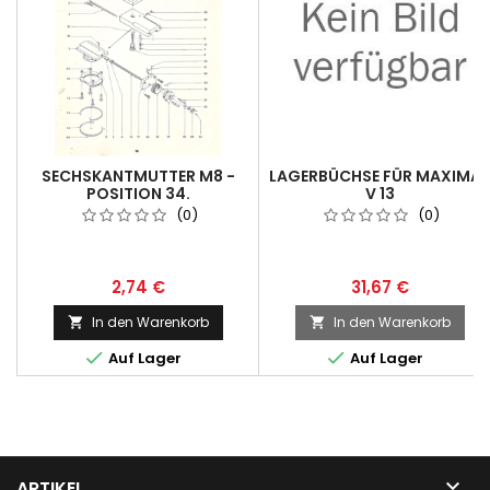
SECHSKANTMUTTER M8 -
LAGERBÜCHSE FÜR MAXIMA
POSITION 34.
V 13
(0)
(0)
2,74 €
31,67 €
In den Warenkorb
In den Warenkorb




Auf Lager
Auf Lager

ARTIKEL