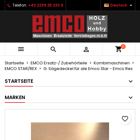

Telefon:
+43 2236 25 223 0
Deutsch
×
×
×
Ihre Wunschlisten
Wunschliste erstellen
Anmelden
Neue Liste anlegen
add_circle_outline
Sie müssen angemeldet sein, um Artikel Ihrer
Name der Wunschliste
Wunschliste hinzufügen zu können.
0



Abbrechen
Anmelden
Abbrechen
Wunschliste erstellen
Startseite
EMCO Ersatz-/ Zubehörteile
Kombimaschinen
EMCO STAR/REX
G. Sägedeckel für ale Emco Star - Emco Rex
STARTSEITE
MARKEN
favorite_border