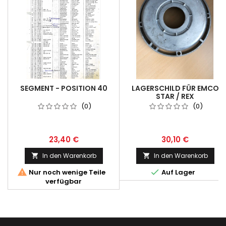
SEGMENT - POSITION 40
LAGERSCHILD FÜR EMCO
STAR / REX
(0)
(0)
23,40 €
30,10 €
In den Warenkorb
In den Warenkorb




Nur noch wenige Teile
Auf Lager
verfügbar