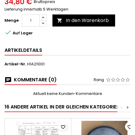
34,80 €
Bruttopreis
Lieferung innerhalb 5 Werktagen
In den Warenkorb
Menge


Auf Lager
ARTIKELDETAILS
Artikel-Nr.
H1A211001
KOMMENTARE (0)
Rang
Aktuell keine Kunden-Kommentare
16 ANDERE ARTIKEL IN DER GLEICHEN KATEGORIE:
<
>
favorite_border
favorite_border