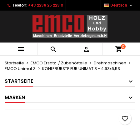

Telefon:
+43 2236 25 223 0
Deutsch
×
×
×
Ihre Wunschlisten
Wunschliste erstellen
Anmelden
Neue Liste anlegen
add_circle_outline
Sie müssen angemeldet sein, um Artikel Ihrer
Name der Wunschliste
Wunschliste hinzufügen zu können.
0



Abbrechen
Anmelden
Abbrechen
Wunschliste erstellen
Startseite
EMCO Ersatz-/ Zubehörteile
Drehmaschinen
EMCO Unimat 3
KOHLEBÜRSTE FÜR UNIMAT 3 - 4,93x6,53
STARTSEITE
MARKEN
favorite_border