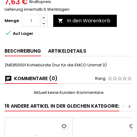
7,63 €
Bruttopreis
Lieferung innerhalb 5 Werktagen
In den Warenkorb
Menge


Auf Lager
BESCHREIBUNG
ARTIKELDETAILS
ZME850001 Kohlebürste (nur für die EMCO Unimat 3)
KOMMENTARE (0)
Rang
Aktuell keine Kunden-Kommentare
16 ANDERE ARTIKEL IN DER GLEICHEN KATEGORIE:
<
>
favorite_border
favorite_border