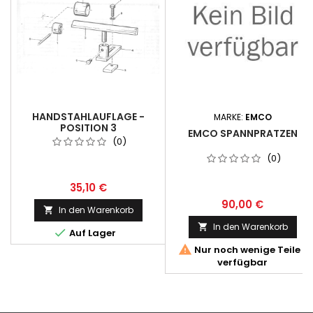
HANDSTAHLAUFLAGE -
MARKE:
EMCO
POSITION 3
EMCO SPANNPRATZEN
(0)
(0)
35,10 €
90,00 €
In den Warenkorb

In den Warenkorb


Auf Lager

Nur noch wenige Teile
verfügbar