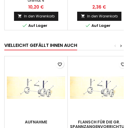
Unimat 4
10,20 €
2,36 €
In den Warenkorb
In den Warenkorb




Auf Lager
Auf Lager
VIELLEICHT GEFÄLLT IHNEN AUCH
<
>
favorite_border
favorite_border
AUFNAHME
FLANSCH FÜR DIE GR.
SPANNZANGENVORRICHTUN