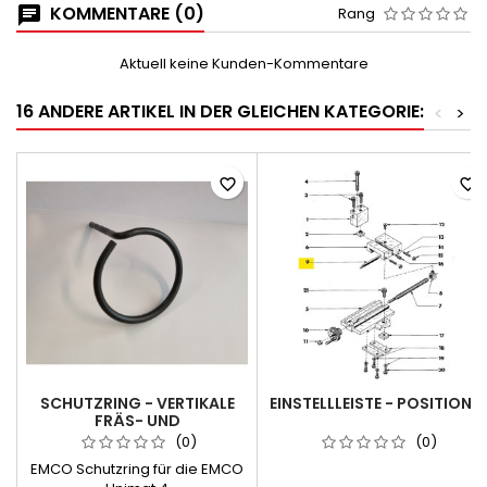
KOMMENTARE (0)
Rang
Aktuell keine Kunden-Kommentare
16 ANDERE ARTIKEL IN DER GLEICHEN KATEGORIE:
<
>
favorite_border
favorite_border
SCHUTZRING - VERTIKALE
EINSTELLLEISTE - POSITION 9
FRÄS- UND
BOHRVORRICHTUNG -
(0)
(0)
PROTECTION RING /
EMCO Schutzring für die EMCO
VERTICAL ATTACHMENT