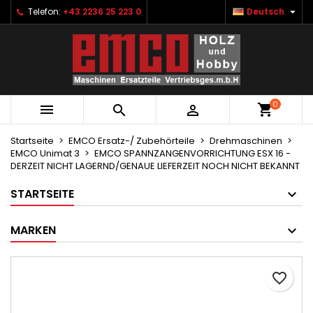

Telefon:
+43 2236 25 223 0
Deutsch
×
×
×
Ihre Wunschlisten
Wunschliste erstellen
Anmelden
Neue Liste anlegen
add_circle_outline
Sie müssen angemeldet sein, um Artikel Ihrer
Name der Wunschliste
Wunschliste hinzufügen zu können.
0



Abbrechen
Anmelden
Abbrechen
Wunschliste erstellen
Startseite
EMCO Ersatz-/ Zubehörteile
Drehmaschinen
EMCO Unimat 3
EMCO SPANNZANGENVORRICHTUNG ESX 16 -
DERZEIT NICHT LAGERND/GENAUE LIEFERZEIT NOCH NICHT BEKANNT
STARTSEITE
MARKEN
favorite_border