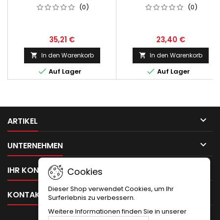
UNIMAT 3 - 4
(0)
(0)
35,21 €
23,40 €
In den Warenkorb
In den Warenkorb




Auf Lager
Auf Lager

ARTIKEL

UNTERNEHMEN

IHR KONTO
Cookies
Dieser Shop verwendet Cookies, um Ihr

KONTAKT
Surferlebnis zu verbessern.
Weitere Informationen finden Sie in unserer