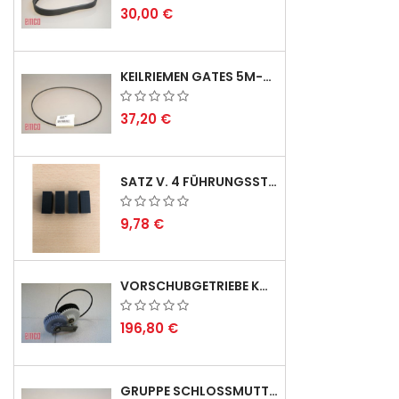
30,00 €
KEILRIEMEN GATES 5M-690 USA B1 - VEE-BELT - POSITION 23.
37,20 €
SATZ V. 4 FÜHRUNGSSTIFTEN FÜR EMCO SWING
9,78 €
VORSCHUBGETRIEBE KOMPL. F. REX 2000 MIT KEILRIEMEN - DERZEIT NICHT LAGERND
196,80 €
GRUPPE SCHLOSSMUTTER METRISCH