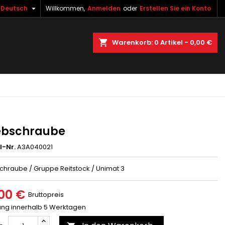

Deutsch
Willkommen,
Anmelden
oder
Erstellen Sie ein Konto
×
×
×
uche
Warenkorb
0
Artikel -
0,00 €
gen
n
n
ebschraube
l-Nr.
A3A040021
chraube / Gruppe Reitstock / Unimat 3
00 €
Bruttopreis
rung innerhalb 5 Werktagen