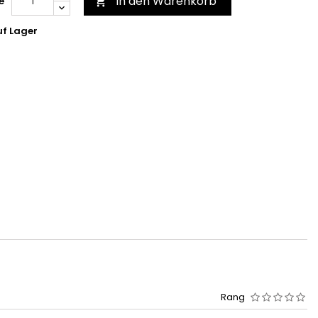
In den Warenkorb
e

f Lager
Rang