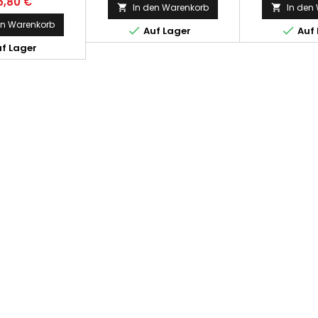
6,80 €
In den Warenkorb
In den


en Warenkorb


Auf Lager
Auf 
f Lager