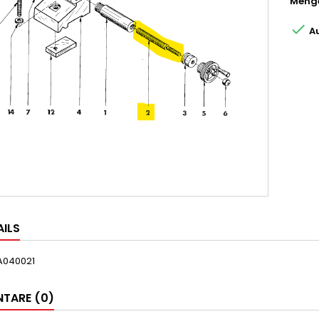
Meng

Au
AILS
A040021
TARE (0)