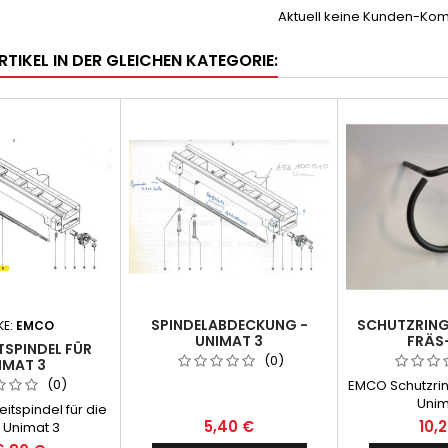
Aktuell keine Kunden-Ko
RTIKEL IN DER GLEICHEN KATEGORIE:
SPINDELABDECKUNG -
SCHUTZRING 
KE:
EMCO
UNIMAT 3
FRÄS
TSPINDEL FÜR
BOHRVORR
(0)
IMAT 3
PROTECTI
(0)
EMCO Schutzrin
VERTICAL 
Unim
itspindel für die
5,40 €
10,
 Unimat 3