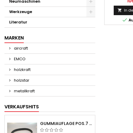
10
Neumaschinen
In d

Werkzeuge

Au
Literatur
MARKEN
aircraft
EMCO
holzkraft
holzstar
metallkraft
VERKAUFSHITS
GUMMIAUFLAGE POS.7 FÜR EMCO SWING UND BS 3 - LIEFERVERZÖGERUNG AUGUST/ SEPTEMBER 2026