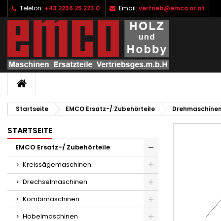
Telefon:
+43 2236 25 223 0
Email:
vertrieb@emco.or.at
I
W
A
add_circle_outline
Si
Na
zu
STARTSEITE
Startseite
EMCO Ersatz-/ Zubehörteile
Drehmaschine
STARTSEITE
EMCO Ersatz-/ Zubehörteile
Kreissägemaschinen
Drechselmaschinen
Kombimaschinen
Hobelmaschinen