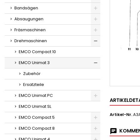
Bandsägen
Absaugungen
Fräsmaschinen
Drehmaschinen
EMCO Compact 10
EMCO Unimat 3
Zubehör
Ersatzteile
EMCO Unimat PC
ARTIKELDET
EMCO Unimat SL
Artikel-Nr.
A3
EMCO Compact 5
EMCO Compact 8
KOMMEN
EMCO Unimat 4