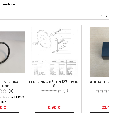
mmentare
<
>
- VERTIKALE
FEDERRING B6 DIN 127 - POS.
STAHLHALTER - 
- UND
8
ICHTUNG -
(0)
(0)
ON RING /
g für die EMCO
ATTACHMENT
at 4
20 €
0,90 €
23,40