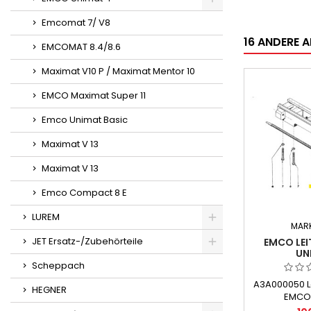
Emcomat 7/ V8
16 ANDERE A
EMCOMAT 8.4/8.6
Maximat V10 P / Maximat Mentor 10
EMCO Maximat Super 11
Emco Unimat Basic
Maximat V 13
Maximat V 13
Emco Compact 8 E
LUREM
MAR
JET Ersatz-/Zubehörteile
EMCO LEI
UN
Scheppach
A3A000050 Le
HEGNER
EMCO