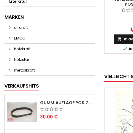
Literatur
POS
MARKEN
aircraft
1
EMCO
In d


holzkraft
Au
holzstar
metallkraft
VIELLEICHT 
VERKAUFSHITS
GUMMIAUFLAGE POS.7 FÜR EMCO SWING UND BS 3 - LIEFERVERZÖGERUNG AUGUST/ SEPTEMBER 2026
30,00 €