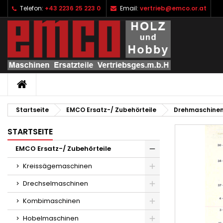
Telefon:
+43 2236 25 223 0
Email:
vertrieb@emco.or.at
I
W
A
add_circle_outline
Si
Na
zu
STARTSEITE
Startseite
EMCO Ersatz-/ Zubehörteile
Drehmaschine
STARTSEITE
EMCO Ersatz-/ Zubehörteile
Kreissägemaschinen
Drechselmaschinen
Kombimaschinen
Hobelmaschinen