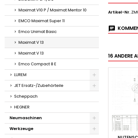
Maximat V10 P / Maximat Mentor 10
Artikel-Nr.
ZM
EMCO Maximat Super 11
KOMMEN
Emco Unimat Basic
Maximat V 13
Maximat V 13
16 ANDERE A
Emco Compact 8 E
LUREM
JET Ersatz-/Zubehörteile
Scheppach
HEGNER
Neumaschinen
Werkzeuge
NUTENSC