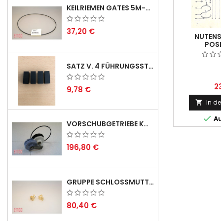
KEILRIEMEN GATES 5M-690 USA B1 - VEE-BELT - POSITION 23.
37,20 €
NUTENS
POSI
SATZ V. 4 FÜHRUNGSSTIFTEN FÜR EMCO SWING
2
9,78 €
In d


Au
VORSCHUBGETRIEBE KOMPL. F. REX 2000 MIT KEILRIEMEN - DERZEIT NICHT LAGERND
196,80 €
GRUPPE SCHLOSSMUTTER METRISCH
80,40 €