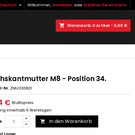

Deutsch
Willkommen,
Anmelden
oder
Erstellen Sie ein Konto
×
×
×
uche
Warenkorb
0
Artikel -
0,00 €
gen
n
n
hskantmutter M8 - Position 34.
l-Nr.
ZMU330801
4 €
Bruttopreis
rung innerhalb 5 Werktagen
In den Warenkorb
e

f Lager