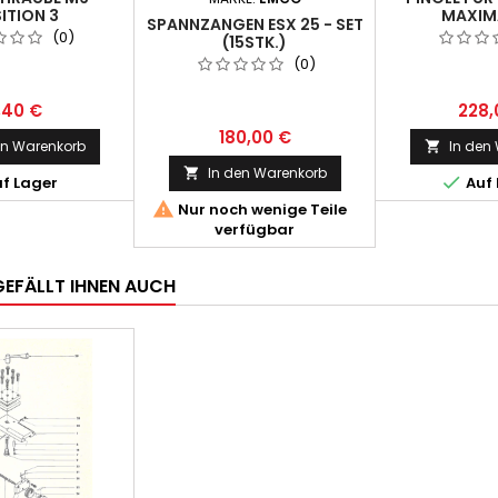
ITION 3
MAXIMA
SPANNZANGEN ESX 25 - SET
(0)
(15STK.)
(0)
1,40 €
228,
180,00 €
en Warenkorb
In den

In den Warenkorb


f Lager
Auf 

Nur noch wenige Teile
verfügbar
GEFÄLLT IHNEN AUCH