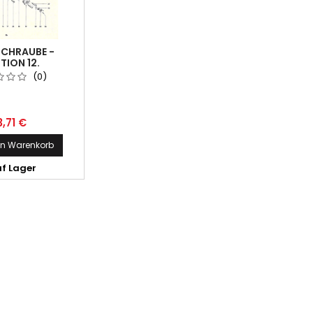
CHRAUBE -
TION 12.
(0)
3,71 €
en Warenkorb
f Lager