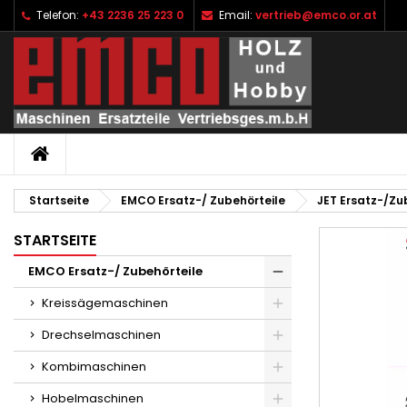
Telefon:
+43 2236 25 223 0
Email:
vertrieb@emco.or.at
I
W
A
add_circle_outline
Si
Na
zu
STARTSEITE
Startseite
EMCO Ersatz-/ Zubehörteile
JET Ersatz-/Zu
STARTSEITE
EMCO Ersatz-/ Zubehörteile
Kreissägemaschinen
Drechselmaschinen
Kombimaschinen
Hobelmaschinen