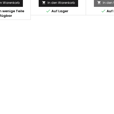
en Warenkorb
In den Warenkorb
In den




 wenige Teile
Auf Lager
Auf 
fügbar