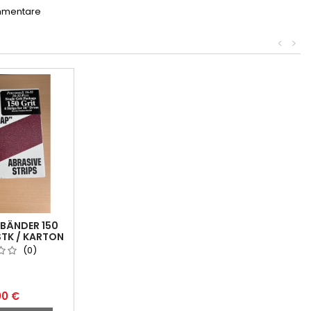
mmentare
<
>
FBÄNDER 150
TK / KARTON
(0)
00 €