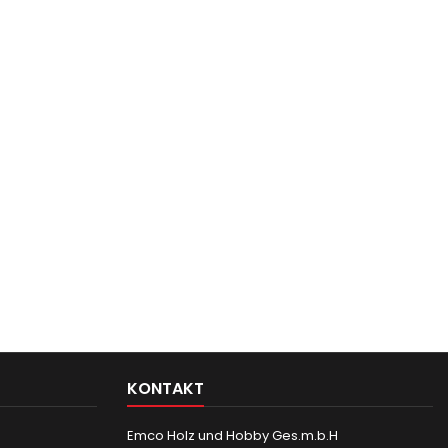
KONTAKT
Emco Holz und Hobby Ges.m.b.H