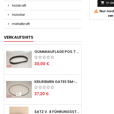
In d

holzkraft

Nur noch
holzstar
ver
metallkraft
VERKAUFSHITS
GUMMIAUFLAGE POS.7 FÜR EMCO SWING UND BS 3 - LIEFERVERZÖGERUNG AUGUST/ SEPTEMBER 2026
30,00 €
KEILRIEMEN GATES 5M-690 USA B1 - VEE-BELT - POSITION 23.
37,20 €
SATZ V. 4 FÜHRUNGSSTIFTEN FÜR EMCO SWING