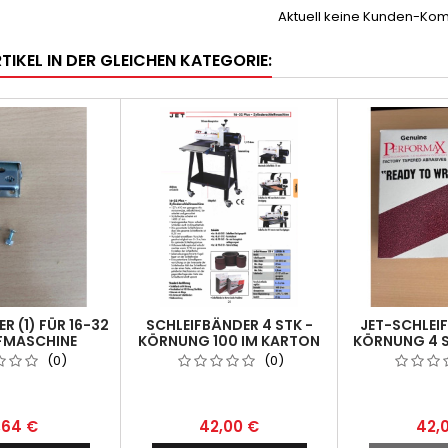
Aktuell keine Kunden-Ko
TIKEL IN DER GLEICHEN KATEGORIE:
R (1) FÜR 16-32
SCHLEIFBÄNDER 4 STK -
JET-SCHLEI
FMASCHINE
KÖRNUNG 100 IM KARTON
KÖRNUNG 4 S
(0)
(0)
1,64 €
42,00 €
42,