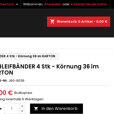

Deutsch
Willkommen,
Anmelden
oder
Erstellen Sie ein Konto
×
×
×
uche
Warenkorb
0
Artikel -
0,00 €
gen
n
n
ER 4 Stk - Körnung 36 im KARTON
LEIFBÄNDER 4 Stk - Körnung 36 im
RTON
l-Nr.
J60-6036
00 €
Bruttopreis
rung innerhalb 5 Werktagen
In den Warenkorb
e
