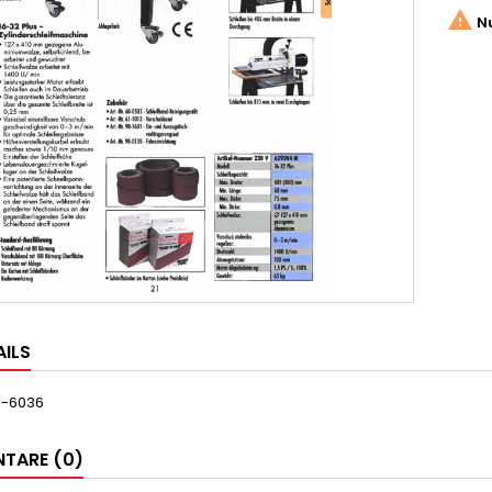

Nu
AILS
0-6036
TARE (0)