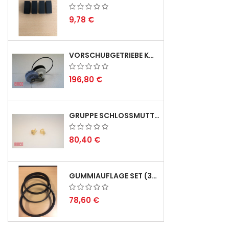
9,78 €
VORSCHUBGETRIEBE KOMPL. F. REX 2000 MIT KEILRIEMEN - DERZEIT NICHT LAGERND
196,80 €
GRUPPE SCHLOSSMUTTER METRISCH
80,40 €
GUMMIAUFLAGE SET (3STÜCK) FÜR EMCO SWING UND BS 3 - LIEFERVERZÖGERUNG AUGUST 2026
78,60 €