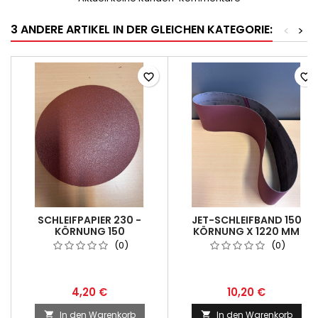
3 ANDERE ARTIKEL IN DER GLEICHEN KATEGORIE:
<
>
favorite_border
favorite_border
SCHLEIFPAPIER 230 -
JET-SCHLEIFBAND 150
KÖRNUNG 150
KÖRNUNG X 1220 MM
KLETTVERSCHLUSS
(0)
(0)
4,20 €
10,20 €
In den Warenkorb
In den Warenkorb

