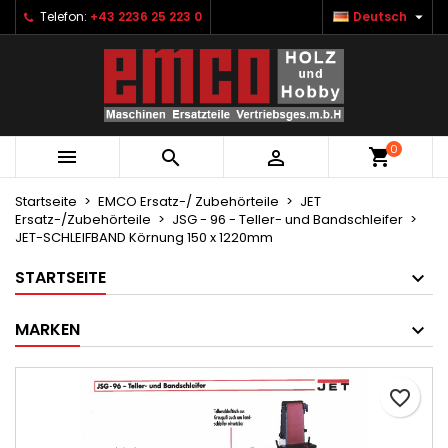

Telefon:
+43 2236 25 223 0
Deutsch
×
×
×
Ihre Wunschlisten
Wunschliste erstellen
Anmelden
Neue Liste anlegen
add_circle_outline
Sie müssen angemeldet sein, um Artikel Ihrer
Name der Wunschliste
Wunschliste hinzufügen zu können.
0



Abbrechen
Anmelden
Abbrechen
Wunschliste erstellen
Startseite
EMCO Ersatz-/ Zubehörteile
JET
Ersatz-/Zubehörteile
JSG - 96 - Teller- und Bandschleifer
JET-SCHLEIFBAND Körnung 150 x 1220mm
STARTSEITE
MARKEN
favorite_border