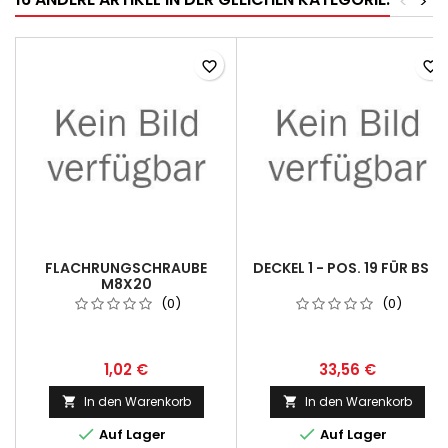
<
>
favorite_border
favorite_border
FLACHRUNGSCHRAUBE
DECKEL 1 - POS. 19 FÜR BS 3
M8X20
(0)
(0)
1,02 €
33,56 €
In den Warenkorb
In den Warenkorb




Auf Lager
Auf Lager