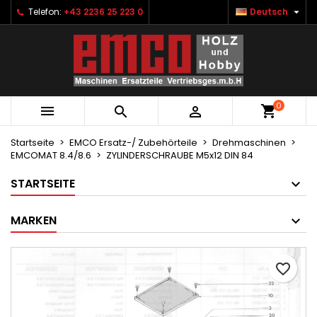

Telefon:
+43 2236 25 223 0
Deutsch
×
×
×
Ihre Wunschlisten
Wunschliste erstellen
Anmelden
Neue Liste anlegen
add_circle_outline
Sie müssen angemeldet sein, um Artikel Ihrer
Name der Wunschliste
Wunschliste hinzufügen zu können.
0



Abbrechen
Anmelden
Abbrechen
Wunschliste erstellen
Startseite
EMCO Ersatz-/ Zubehörteile
Drehmaschinen
EMCOMAT 8.4/8.6
ZYLINDERSCHRAUBE M5x12 DIN 84
STARTSEITE
MARKEN
favorite_border