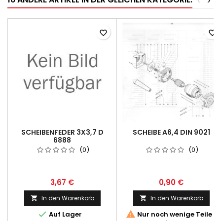
<
>
favorite_border
favorite_border
SCHEIBENFEDER 3X3,7 D
SCHEIBE A6,4 DIN 9021
6888
(0)
(0)
3,67 €
0,90 €
In den Warenkorb
In den Warenkorb




Auf Lager
Nur noch wenige Teile