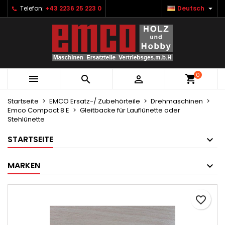

Telefon:
+43 2236 25 223 0
Deutsch
×
×
×
Ihre Wunschlisten
Wunschliste erstellen
Anmelden
Neue Liste anlegen
add_circle_outline
Sie müssen angemeldet sein, um Artikel Ihrer
Name der Wunschliste
Wunschliste hinzufügen zu können.
0



Abbrechen
Anmelden
Abbrechen
Wunschliste erstellen
Startseite
EMCO Ersatz-/ Zubehörteile
Drehmaschinen
Emco Compact 8 E
Gleitbacke für Lauflünette oder
Stehlünette
STARTSEITE
MARKEN
favorite_border