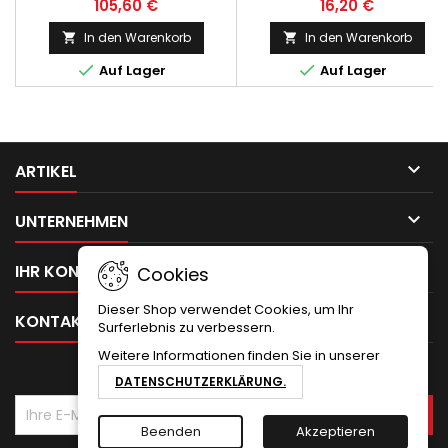
105,60 €
16,20 €
In den Warenkorb
In den Warenkorb




Auf Lager
Auf Lager

ARTIKEL

UNTERNEHMEN

IHR KONTO
Cookies
Dieser Shop verwendet Cookies, um Ihr

KONTAKT
Surferlebnis zu verbessern.
Weitere Informationen finden Sie in unserer
NEWSLETTER
DATENSCHUTZERKLÄRUNG.
Beenden
Akzeptieren