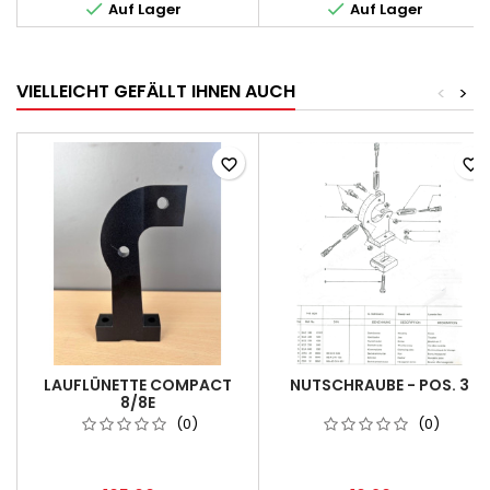


Auf Lager
Auf Lager
VIELLEICHT GEFÄLLT IHNEN AUCH
<
>
favorite_border
favorite_border
LAUFLÜNETTE COMPACT
NUTSCHRAUBE - POS. 3
8/8E
(0)
(0)