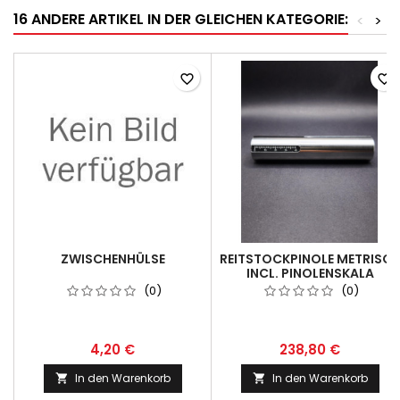
16 ANDERE ARTIKEL IN DER GLEICHEN KATEGORIE:
<
>
favorite_border
favorite_border
ZWISCHENHÜLSE
REITSTOCKPINOLE METRISC
INCL. PINOLENSKALA
(0)
(0)
4,20 €
238,80 €
In den Warenkorb
In den Warenkorb

