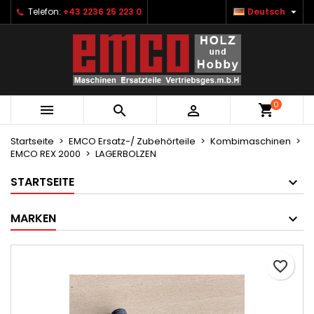

Telefon:
+43 2236 25 223 0
Deutsch
×
×
×
Ihre Wunschlisten
Wunschliste erstellen
Anmelden
Neue Liste anlegen
add_circle_outline
Sie müssen angemeldet sein, um Artikel Ihrer
Name der Wunschliste
Wunschliste hinzufügen zu können.
0



Abbrechen
Anmelden
Abbrechen
Wunschliste erstellen
Startseite
EMCO Ersatz-/ Zubehörteile
Kombimaschinen
EMCO REX 2000
LAGERBOLZEN
STARTSEITE
MARKEN
favorite_border