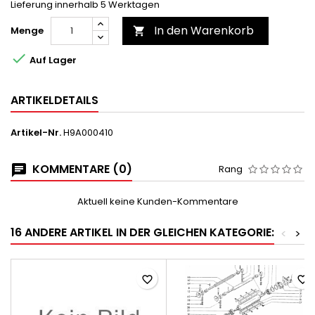
Lieferung innerhalb 5 Werktagen
In den Warenkorb
Menge


Auf Lager
ARTIKELDETAILS
Artikel-Nr.
H9A000410
KOMMENTARE (0)
Rang
Aktuell keine Kunden-Kommentare
16 ANDERE ARTIKEL IN DER GLEICHEN KATEGORIE:
<
>
favorite_border
favorite_border