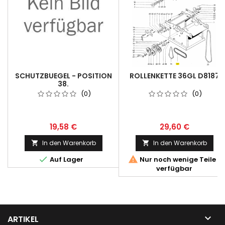
SCHUTZBUEGEL - POSITION
ROLLENKETTE 36GL D8187
38.
(0)
(0)
19,58 €
29,60 €
In den Warenkorb
In den Warenkorb




Auf Lager
Nur noch wenige Teile
verfügbar

ARTIKEL