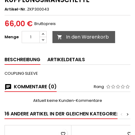
Artikel-Nr.
ZKP300043
66,00 €
Bruttopreis
In den Warenkorb
Menge

BESCHREIBUNG
ARTIKELDETAILS
COUPLING SLEEVE
KOMMENTARE (0)
Rang
Aktuell keine Kunden-Kommentare
16 ANDERE ARTIKEL IN DER GLEICHEN KATEGORIE:
<
>
favorite_border
favorite_border