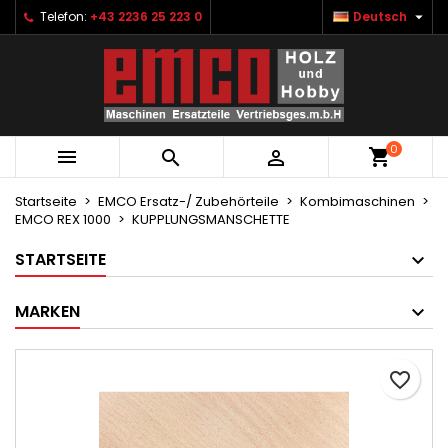

Telefon:
+43 2236 25 223 0
Deutsch
×
×
×
Ihre Wunschlisten
Wunschliste erstellen
Anmelden
Neue Liste anlegen
add_circle_outline
Sie müssen angemeldet sein, um Artikel Ihrer
Name der Wunschliste
Wunschliste hinzufügen zu können.
0



Abbrechen
Anmelden
Abbrechen
Wunschliste erstellen
Startseite
EMCO Ersatz-/ Zubehörteile
Kombimaschinen
EMCO REX 1000
KUPPLUNGSMANSCHETTE
STARTSEITE
MARKEN
favorite_border