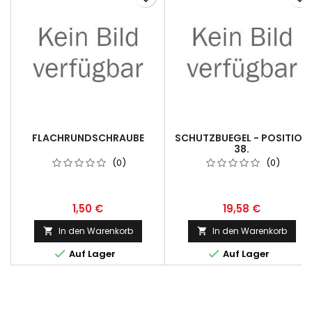
FLACHRUNDSCHRAUBE
SCHUTZBUEGEL - POSITION
38.
(0)
(0)
1,50 €
19,58 €
In den Warenkorb
In den Warenkorb




Auf Lager
Auf Lager