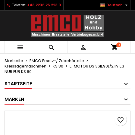

Telefon:
+43 2236 25 223 0
Deutsch
×
×
×
Ihre Wunschlisten
Wunschliste erstellen
Anmelden
Neue Liste anlegen
add_circle_outline
Sie müssen angemeldet sein, um Artikel Ihrer
Name der Wunschliste
Wunschliste hinzufügen zu können.
0



Abbrechen
Anmelden
Abbrechen
Wunschliste erstellen
Startseite
EMCO Ersatz-/ Zubehörteile
Kreissägemaschinen
KS 80
E-MOTOR DS 3SIE90L/2 in IE3
NUR FÜR KS 80
STARTSEITE
MARKEN
favorite_border