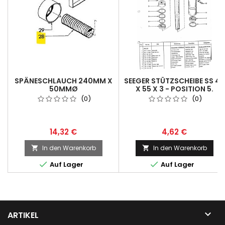
SPÄNESCHLAUCH 240MM X
SEEGER STÜTZSCHEIBE SS 45
50MMØ
X 55 X 3 - POSITION 5.
(0)
(0)
14,32 €
4,62 €
In den Warenkorb
In den Warenkorb




Auf Lager
Auf Lager

ARTIKEL