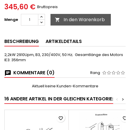
345,60 €
Bruttopreis
In den Warenkorb
Menge

BESCHREIBUNG
ARTIKELDETAILS
2,2kW 2910Upm, B3, 230/400V, 50 Hz; Gesamtlänge des Motors
IE3: 356mm
KOMMENTARE (0)
Rang
Aktuell keine Kunden-Kommentare
16 ANDERE ARTIKEL IN DER GLEICHEN KATEGORIE:
<
>
favorite_border
favorite_border