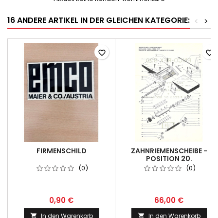
16 ANDERE ARTIKEL IN DER GLEICHEN KATEGORIE:
<
>
favorite_border
favorite_border
FIRMENSCHILD
ZAHNRIEMENSCHEIBE -
POSITION 20.
(0)
(0)
0,90 €
66,00 €
In den Warenkorb
In den Warenkorb

