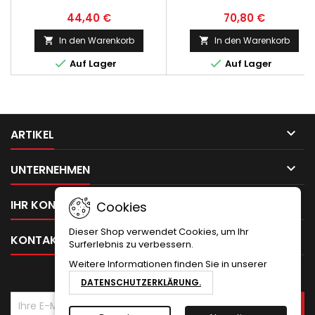
44,40 €
70,80 €
In den Warenkorb
In den Warenkorb




Auf Lager
Auf Lager

ARTIKEL

UNTERNEHMEN

IHR KONTO
Cookies
Dieser Shop verwendet Cookies, um Ihr

KONTAKT
Surferlebnis zu verbessern.
Weitere Informationen finden Sie in unserer
NEWSLETTER
DATENSCHUTZERKLÄRUNG.