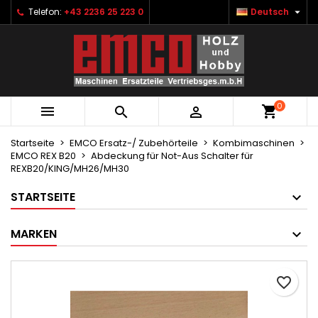

Telefon:
+43 2236 25 223 0
Deutsch
×
×
×
Ihre Wunschlisten
Wunschliste erstellen
Anmelden
Neue Liste anlegen
add_circle_outline
Sie müssen angemeldet sein, um Artikel Ihrer
Name der Wunschliste
Wunschliste hinzufügen zu können.
0



Abbrechen
Anmelden
Abbrechen
Wunschliste erstellen
Startseite
EMCO Ersatz-/ Zubehörteile
Kombimaschinen
EMCO REX B20
Abdeckung für Not-Aus Schalter für
REXB20/KING/MH26/MH30
STARTSEITE
MARKEN
favorite_border