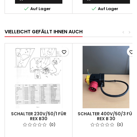


Auf Lager
Auf Lager
VIELLEICHT GEFÄLLT IHNEN AUCH
<
>
favorite_border
favorite_border
SCHALTER 230V/50/1 FÜR
SCHALTER 400V/50/3 FÜR
REX B30
REX B 30
(0)
(0)