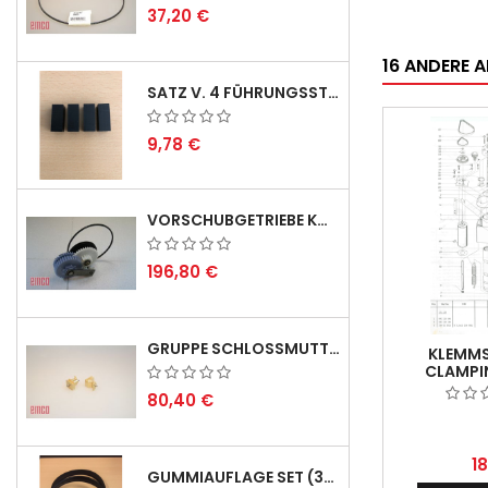
37,20 €
16 ANDERE A
SATZ V. 4 FÜHRUNGSSTIFTEN FÜR EMCO SWING
9,78 €
VORSCHUBGETRIEBE KOMPL. F. REX 2000 MIT KEILRIEMEN - DERZEIT NICHT LAGERND
196,80 €
GRUPPE SCHLOSSMUTTER METRISCH
KLEMMS
CLAMPI
POSI
80,40 €
1
GUMMIAUFLAGE SET (3STÜCK) FÜR EMCO SWING UND BS 3 - LIEFERVERZÖGERUNG AUGUST 2026