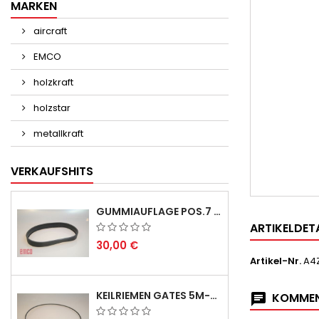
MARKEN
aircraft
EMCO
holzkraft
holzstar
metallkraft
VERKAUFSHITS
GUMMIAUFLAGE POS.7 FÜR EMCO SWING UND BS 3 - LIEFERVERZÖGERUNG AUGUST/ SEPTEMBER 2026
ARTIKELDET
30,00 €
Artikel-Nr.
A4Z
KEILRIEMEN GATES 5M-690 USA B1 - VEE-BELT - POSITION 23.
KOMMEN