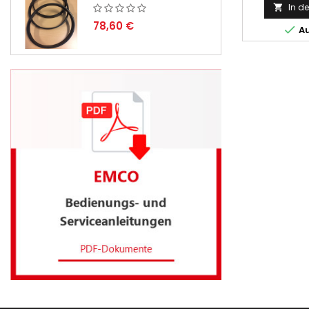
In d

78,60 €

Au