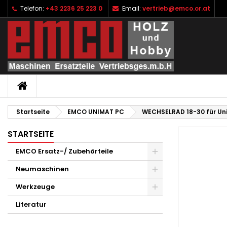
Telefon:
+43 2236 25 223 0
Email:
vertrieb@emco.or.at
I
W
A
add_circle_outline
Si
Na
zu
STARTSEITE
Startseite
EMCO UNIMAT PC
WECHSELRAD 18-30 für Un
STARTSEITE
EMCO Ersatz-/ Zubehörteile
Neumaschinen
Werkzeuge
Literatur