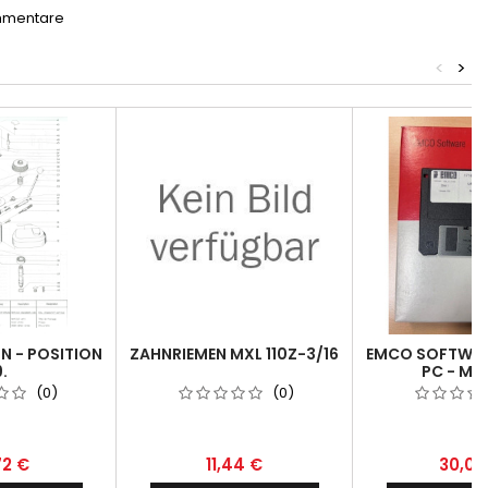
mmentare
<
>
ON - POSITION
ZAHNRIEMEN MXL 110Z-3/16
EMCO SOFTWAR
9.
PC - MS
(0)
(0)
72 €
11,44 €
30,00