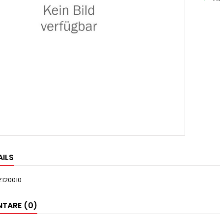
AILS
120010
TARE (0)