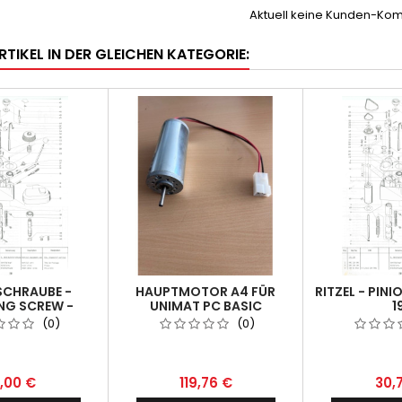
Aktuell keine Kunden-Ko
RTIKEL IN DER GLEICHEN KATEGORIE:
CHRAUBE -
HAUPTMOTOR A4 FÜR
RITZEL - PINI
NG SCREW -
UNIMAT PC BASIC
1
TION 18.
(0)
(0)
8,00 €
119,76 €
30,