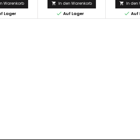
en Warenkorb
In den Warenkorb
In den




f Lager
Auf Lager
Auf 