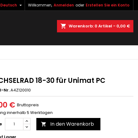

Deutsch
Willkommen,
Anmelden
oder
Erstellen Sie ein Konto
×
×
×
uche
Warenkorb
0
Artikel -
0,00 €
gen
n
n
HSELRAD 18-30 für Unimat PC
l-Nr.
A4Z120010
00 €
Bruttopreis
rung innerhalb 5 Werktagen
In den Warenkorb
e

f Lager