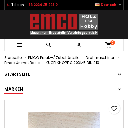

Telefon:
+43 2236 25 223 0
Deutsch
×
×
×
Ihre Wunschlisten
Wunschliste erstellen
Anmelden
Neue Liste anlegen
add_circle_outline
Sie müssen angemeldet sein, um Artikel Ihrer
Name der Wunschliste
Wunschliste hinzufügen zu können.
0



Abbrechen
Anmelden
Abbrechen
Wunschliste erstellen
Startseite
EMCO Ersatz-/ Zubehörteile
Drehmaschinen
Emco Unimat Basic
KUGELKNOPF C 20XM5 DIN 319
STARTSEITE
MARKEN
favorite_border