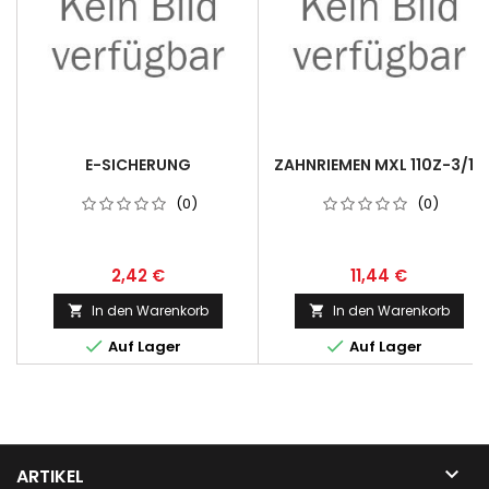
E-SICHERUNG
ZAHNRIEMEN MXL 110Z-3/16
(0)
(0)
2,42 €
11,44 €
In den Warenkorb
In den Warenkorb




Auf Lager
Auf Lager

ARTIKEL