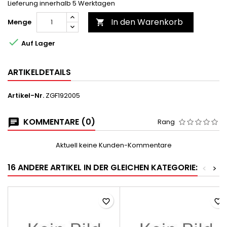
Lieferung innerhalb 5 Werktagen
In den Warenkorb
Menge


Auf Lager
ARTIKELDETAILS
Artikel-Nr.
ZGF192005
KOMMENTARE (0)
Rang
Aktuell keine Kunden-Kommentare
16 ANDERE ARTIKEL IN DER GLEICHEN KATEGORIE:
<
>
favorite_border
favorite_border