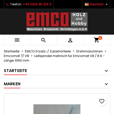

Telefon:
+43 2236 25 223 0
Deutsch
×
×
×
Ihre Wunschlisten
Wunschliste erstellen
Anmelden
Neue Liste anlegen
add_circle_outline
Sie müssen angemeldet sein, um Artikel Ihrer
Name der Wunschliste
Wunschliste hinzufügen zu können.
0



Abbrechen
Anmelden
Abbrechen
Wunschliste erstellen
Startseite
EMCO Ersatz-/ Zubehörteile
Drehmaschinen
Emcomat 7/ V8
Leitspindel metrisch für Emcomat V8 / 8.6 -
Länge 1060 mm
STARTSEITE
MARKEN
favorite_border