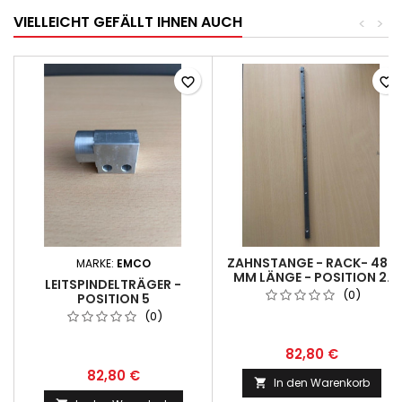
VIELLEICHT GEFÄLLT IHNEN AUCH
<
>
favorite_border
favorite_border
ZAHNSTANGE - RACK- 485
MARKE:
EMCO
MM LÄNGE - POSITION 2.
LEITSPINDELTRÄGER -
(0)
POSITION 5
(0)
82,80 €
82,80 €
In den Warenkorb
