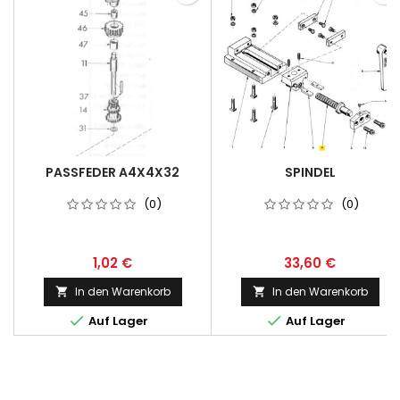
PASSFEDER A4X4X32
SPINDEL
(0)
(0)
1,02 €
33,60 €
In den Warenkorb
In den Warenkorb




Auf Lager
Auf Lager