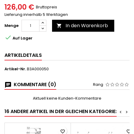
126,00 €
Bruttopreis
Lieferung innerhalb 5 Werktagen
In den Warenkorb
Menge


Auf Lager
ARTIKELDETAILS
Artikel-Nr.
B3A000050
KOMMENTARE (0)
Rang
Aktuell keine Kunden-Kommentare
16 ANDERE ARTIKEL IN DER GLEICHEN KATEGORIE:
<
>
favorite_border
favorite_border