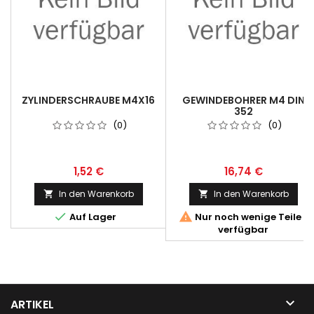
ZYLINDERSCHRAUBE M4X16
GEWINDEBOHRER M4 DIN
352
(0)
(0)
1,52 €
16,74 €
In den Warenkorb
In den Warenkorb




Auf Lager
Nur noch wenige Teile
verfügbar

ARTIKEL