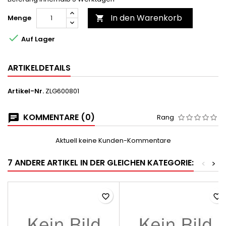
In den Warenkorb
Menge


Auf Lager
ARTIKELDETAILS
Artikel-Nr.
ZLG600801
KOMMENTARE (0)
Rang
Aktuell keine Kunden-Kommentare
7 ANDERE ARTIKEL IN DER GLEICHEN KATEGORIE:
<
>
favorite_border
favorite_border