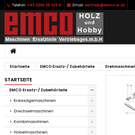
Telefon:
+43 2236 25 223 0
Email:
vertrieb@emco.or.at
I
W
A
add_circle_outline
Si
Na
zu
STARTSEITE
Startseite
EMCO Ersatz-/ Zubehörteile
Drehmaschine
STARTSEITE
EMCO Ersatz-/ Zubehörteile
Kreissägemaschinen
Drechselmaschinen
Kombimaschinen
Hobelmaschinen