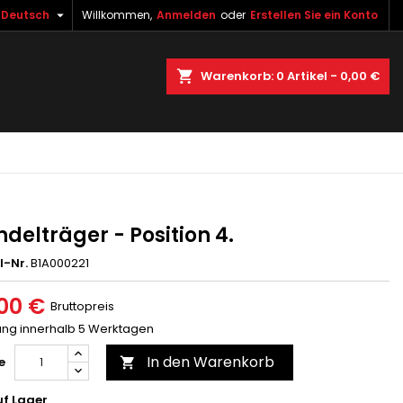

Deutsch
Willkommen,
Anmelden
oder
Erstellen Sie ein Konto
×
×
×
uche
Warenkorb
0
Artikel -
0,00 €
gen
n
n
ndelträger - Position 4.
l-Nr.
B1A000221
00 €
Bruttopreis
rung innerhalb 5 Werktagen
In den Warenkorb
e

f Lager