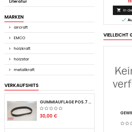
1
Literatur
In d

MARKEN

Au
aircraft
VIELLEICHT 
EMCO
holzkraft
holzstar
metallkraft
VERKAUFSHITS
GUMMIAUFLAGE POS.7 FÜR EMCO SWING UND BS 3 - LIEFERVERZÖGERUNG AUGUST/ SEPTEMBER 2026
GEWI
30,00 €