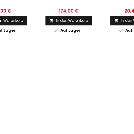
,00 €
174,00 €
20,
en Warenkorb
In den Warenkorb
In den




f Lager
Auf Lager
Auf 