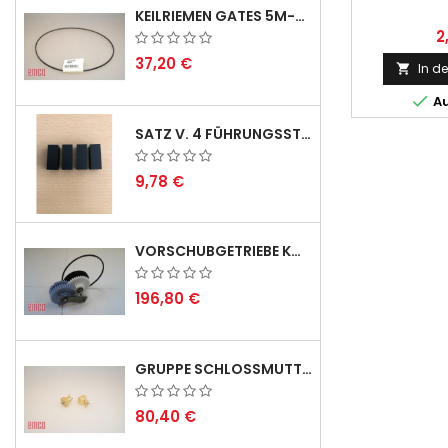
KEILRIEMEN GATES 5M-690 USA B1 - VEE-BELT - POSITION 23.
2
37,20 €
In d


Au
SATZ V. 4 FÜHRUNGSSTIFTEN FÜR EMCO SWING
9,78 €
VORSCHUBGETRIEBE KOMPL. F. REX 2000 MIT KEILRIEMEN - LIEFERVERZÖGERUNG SEPTEMBER/OKTOBER 2026
196,80 €
GRUPPE SCHLOSSMUTTER METRISCH
80,40 €