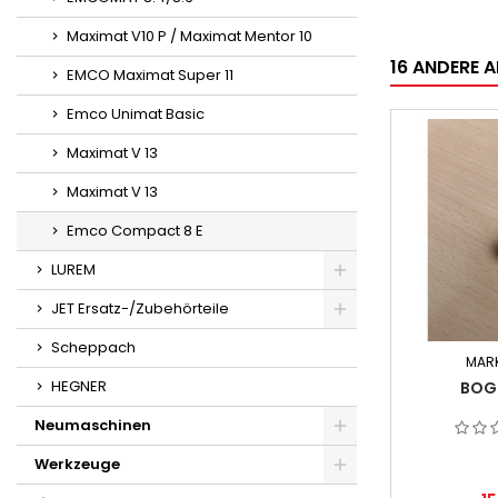
Maximat V10 P / Maximat Mentor 10
16 ANDERE A
EMCO Maximat Super 11
Emco Unimat Basic
Maximat V 13
Maximat V 13
Emco Compact 8 E
LUREM
JET Ersatz-/Zubehörteile
Scheppach
MAR
HEGNER
BOG
Neumaschinen
Werkzeuge