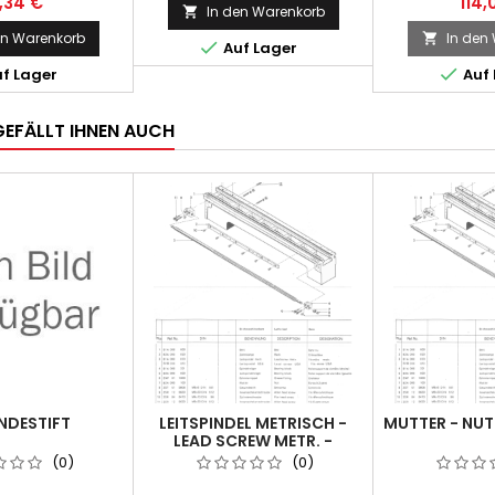
5,34 €
114,
In den Warenkorb

en Warenkorb
In den


Auf Lager

f Lager
Auf 
GEFÄLLT IHNEN AUCH
NDESTIFT
LEITSPINDEL METRISCH -
MUTTER - NUT 
LEAD SCREW METR. -
POSITION 3.
(0)
(0)