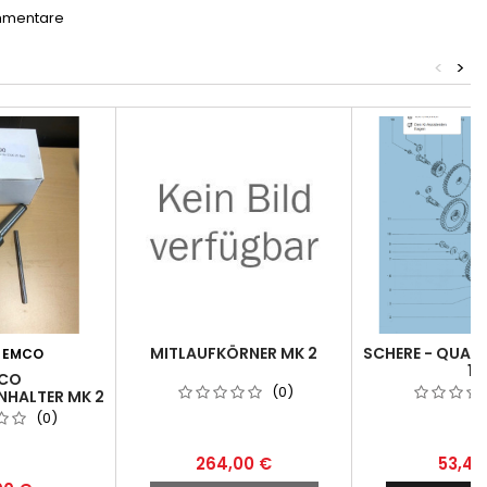
mmentare
<
>
MITLAUFKÖRNER MK 2
SCHERE - QUAD
:
EMCO
1
CO
(0)
HALTER MK 2
(0)
264,00 €
53,40