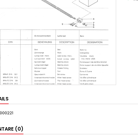
AILS
000221
TARE (0)