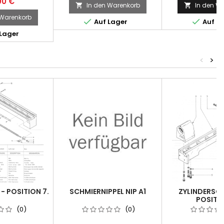
00 €
In den Warenkorb
In den W


 Warenkorb


Auf Lager
Auf L
Lager
<
>
- POSITION 7.
SCHMIERNIPPEL NIP A1
ZYLINDERSC
POSITI
(0)
(0)