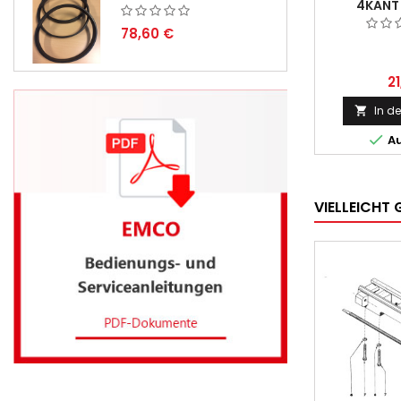
4KANT 
78,60 €
2
In d


Au
VIELLEICHT 