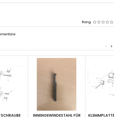
Rang
mmentare
<
>
TSCHRAUBE
INNENGEWINDESTAHL FÜR
KLEMMPLATTE -