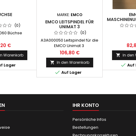
ÜCHSE
EM
MARKE:
EMCO
MASCHINENU
EMCO LEITSPINDEL FÜR
/
(0)
UNIMAT 3
(0)
060 Büchse
A3A000050 Leitspindel für die
,20 €
82,
EMCO Unimat 3
106,80 €
en Warenkorb
In den

In den Warenkorb


f Lager
Auf 

Auf Lager
EN
IHR KONTO
Persönliche Infos
weise
Bestellungen
Rechnungskorrekturen