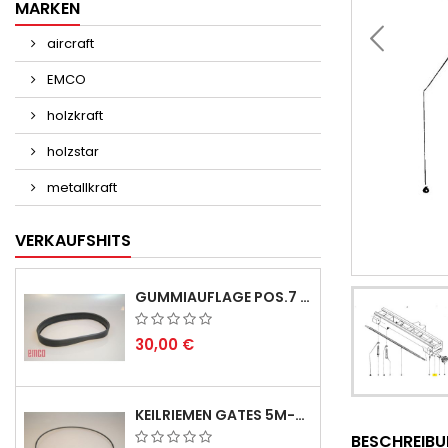
MARKEN
aircraft
EMCO
holzkraft
holzstar
metallkraft
VERKAUFSHITS
GUMMIAUFLAGE POS.7 FÜR EMCO SWING UND BS 3 - LIEFERVERZÖGERUNG AUGUST/ SEPTEMBER 2026
30,00 €
KEILRIEMEN GATES 5M-690 USA B1 - VEE-BELT - POSITION 23.
BESCHREIB