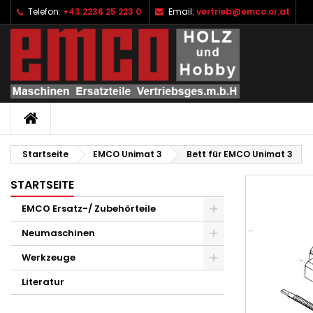
Telefon:
+43 2236 25 223 0
Email:
vertrieb@emco.or.at
I
W
A
add_circle_outline
Si
Na
zu
STARTSEITE
Startseite
EMCO Unimat 3
Bett für EMCO Unimat 3
STARTSEITE
EMCO Ersatz-/ Zubehörteile
Neumaschinen
Werkzeuge
Literatur