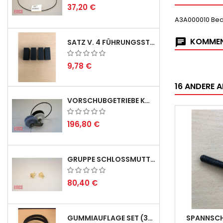
37,20 €
A3A000010 Bed
KOMMEN
SATZ V. 4 FÜHRUNGSSTIFTEN FÜR EMCO SWING
9,78 €
16 ANDERE A
VORSCHUBGETRIEBE KOMPL. F. REX 2000 MIT KEILRIEMEN - DERZEIT NICHT LAGERND
196,80 €
GRUPPE SCHLOSSMUTTER METRISCH
80,40 €
GUMMIAUFLAGE SET (3STÜCK) FÜR EMCO SWING UND BS 3 - LIEFERVERZÖGERUNG AUGUST 2026
SPANNSCH