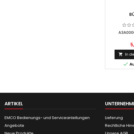
B
A3A000
5
In d


Au
ARTIKEL
UNTERNEHM
EMCO Bedienungs- und Serviceanleitungen
Lieferung
Angebote
Rechtliche Hin
Neue Produkte
Unsere AGB