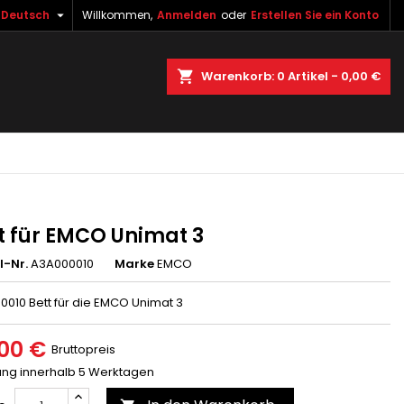

Deutsch
Willkommen,
Anmelden
oder
Erstellen Sie ein Konto
×
×
×
uche
Warenkorb
0
Artikel -
0,00 €
gen
n
n
t für EMCO Unimat 3
l-Nr.
A3A000010
Marke
EMCO
0010 Bett für die EMCO Unimat 3
00 €
Bruttopreis
rung innerhalb 5 Werktagen