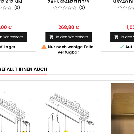
12 X 12 MM
ZAHNKRANZFUTTER
M6X40 DI
DURCHMESSER 60 MM
(0)
(0)
1,00 €
268,80 €
1,0
en Warenkorb
In den Warenkorb
In den




f Lager
Nur noch wenige Teile
Auf 
verfügbar
GEFÄLLT IHNEN AUCH