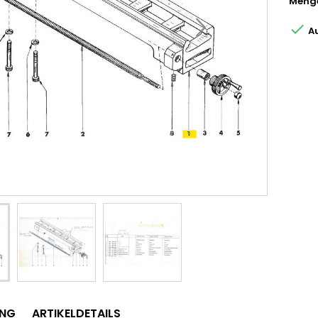
Meng

Au
UNG
ARTIKELDETAILS