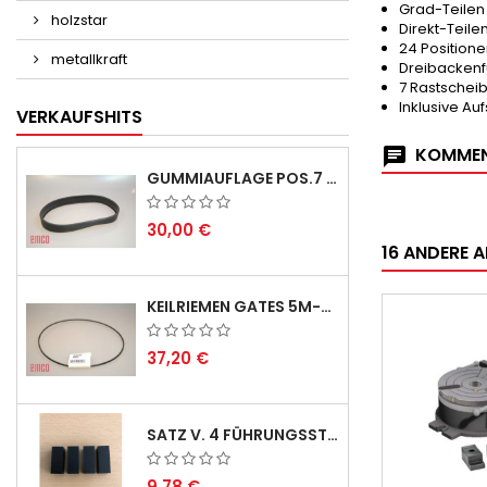
Grad-Teilen
holzstar
Direkt-Teil
24 Positione
metallkraft
Dreibackenf
7 Rastscheib
Inklusive Au
VERKAUFSHITS
KOMMEN
GUMMIAUFLAGE POS.7 FÜR EMCO SWING UND BS 3 - LIEFERVERZÖGERUNG AUGUST/ SEPTEMBER 2026
30,00 €
16 ANDERE A
KEILRIEMEN GATES 5M-690 USA B1 - VEE-BELT - POSITION 23.
37,20 €
SATZ V. 4 FÜHRUNGSSTIFTEN FÜR EMCO SWING
9,78 €