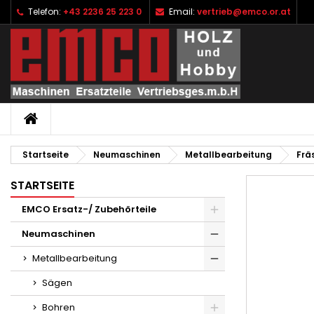
Telefon:
+43 2236 25 223 0
Email:
vertrieb@emco.or.at
I
W
A
add_circle_outline
Si
Na
zu
STARTSEITE
Startseite
Neumaschinen
Metallbearbeitung
Frä
STARTSEITE
EMCO Ersatz-/ Zubehörteile
Neumaschinen
Metallbearbeitung
Sägen
Bohren