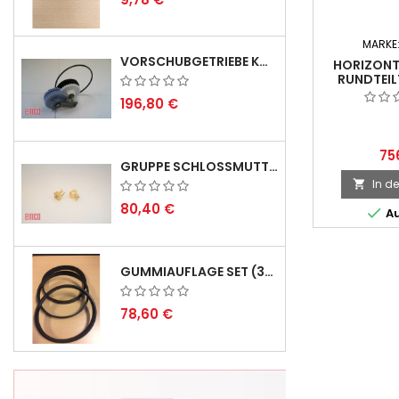
MARKE
VORSCHUBGETRIEBE KOMPL. F. REX 2000 MIT KEILRIEMEN - DERZEIT NICHT LAGERND
HORIZONT
RUNDTEIL
196,80 €
75
GRUPPE SCHLOSSMUTTER METRISCH
In d

80,40 €

Au
GUMMIAUFLAGE SET (3STÜCK) FÜR EMCO SWING UND BS 3 - LIEFERVERZÖGERUNG AUGUST 2026
78,60 €