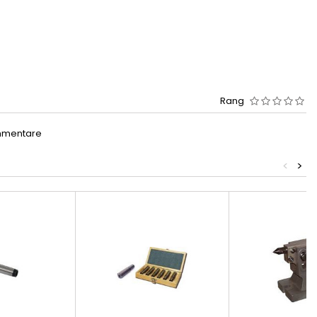
Rang
mmentare
<
>