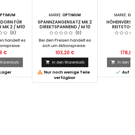
PTIMUM
MARKE:
OPTIMUM
MARKE:
OP
DORN FÜR
SPANNZANGENSATZ MK 2
HÖHENVERST
 MK 2 / M10
DIREKTSPANNEND / M 10
REITSTOCK
(0)
(0)
en handelt es
Bei den Preisen handelt es
ionspreise.
sich um Aktionspreise.
8 €
103,20 €
178,80
 Warenkorb
In den Warenkorb
In den W




Lager
Nur noch wenige Teile
Auf L
verfügbar