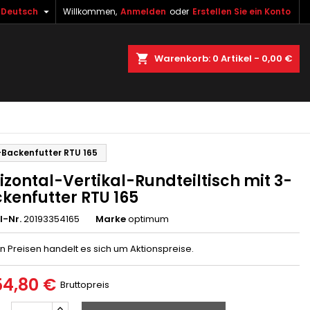

Deutsch
Willkommen,
Anmelden
oder
Erstellen Sie ein Konto
×
×
×
uche
Warenkorb
0
Artikel -
0,00 €
gen
n
n
3-Backenfutter RTU 165
izontal-Vertikal-Rundteiltisch mit 3-
kenfutter RTU 165
l-Nr.
20193354165
Marke
optimum
n Preisen handelt es sich um Aktionspreise.
54,80 €
Bruttopreis