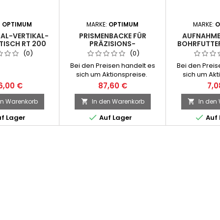
:
OPTIMUM
MARKE:
OPTIMUM
MARKE:
O
AL-VERTIKAL-
PRISMENBACKE FÜR
AUFNAHME
TISCH RT 200
PRÄZISIONS-
BOHRFUTTER
MASCHINENSCHRAUBSTOCK
(0)
(0)
FMS 150
Bei den Preisen handelt es
Bei den Preis
sich um Aktionspreise.
sich um Akt
6,00 €
87,60 €
7,0
en Warenkorb
In den Warenkorb
In den




f Lager
Auf Lager
Auf 