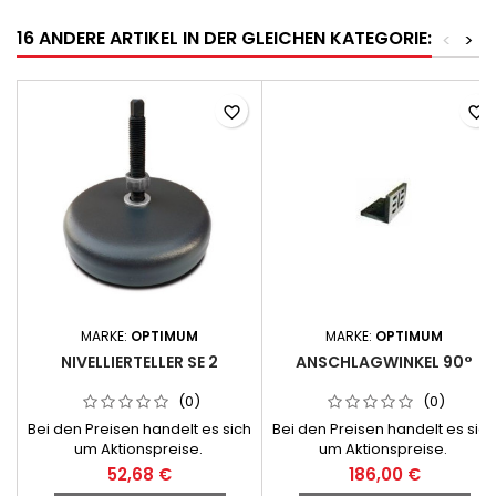
16 ANDERE ARTIKEL IN DER GLEICHEN KATEGORIE:
<
>
favorite_border
favorite_border
MARKE:
OPTIMUM
MARKE:
OPTIMUM
NIVELLIERTELLER SE 2
ANSCHLAGWINKEL 90°
(0)
(0)
Bei den Preisen handelt es sich
Bei den Preisen handelt es sich
um Aktionspreise.
um Aktionspreise.
52,68 €
186,00 €