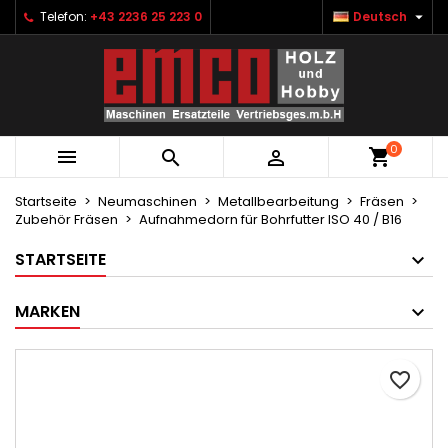

Telefon:
+43 2236 25 223 0
Deutsch
×
×
×
Ihre Wunschlisten
Wunschliste erstellen
Anmelden
Neue Liste anlegen
add_circle_outline
Sie müssen angemeldet sein, um Artikel Ihrer
Name der Wunschliste
Wunschliste hinzufügen zu können.
0



Abbrechen
Anmelden
Abbrechen
Wunschliste erstellen
Startseite
Neumaschinen
Metallbearbeitung
Fräsen
Zubehör Fräsen
Aufnahmedorn für Bohrfutter ISO 40 / B16
STARTSEITE
MARKEN
favorite_border