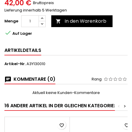
42,00 €
Bruttopreis
Lieferung innerhalb 5 Werktagen
In den Warenkorb
Menge


Auf Lager
ARTIKELDETAILS
Artikel-Nr.
A3Y130010
KOMMENTARE (0)
Rang
Aktuell keine Kunden-Kommentare
16 ANDERE ARTIKEL IN DER GLEICHEN KATEGORIE:
<
>
favorite_border
favorite_border