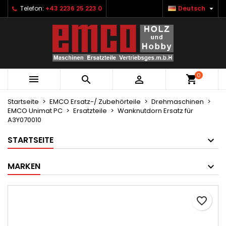

Telefon:
+43 2236 25 223 0
Deutsch
×
×
×
Ihre Wunschlisten
Wunschliste erstellen
Anmelden
Neue Liste anlegen
add_circle_outline
Sie müssen angemeldet sein, um Artikel Ihrer
Name der Wunschliste
Wunschliste hinzufügen zu können.
0



Abbrechen
Anmelden
Abbrechen
Wunschliste erstellen
Startseite
EMCO Ersatz-/ Zubehörteile
Drehmaschinen
EMCO Unimat PC
Ersatzteile
Wanknutdorn Ersatz für
A3Y070010
STARTSEITE
MARKEN
favorite_border