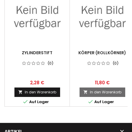
ZYLINDERSTIFT
KÖRPER (ROLLKÖRNER)
(0)
(0)
2,28 €
11,80 €
In den Warenkorb
In den Warenkorb




Auf Lager
Auf Lager

ARTIKEL