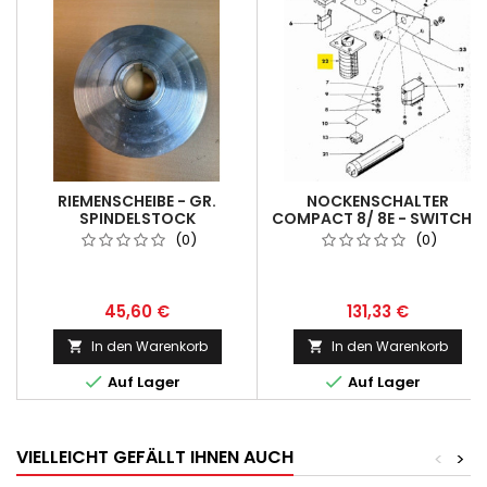
RIEMENSCHEIBE - GR.
NOCKENSCHALTER
SPINDELSTOCK
COMPACT 8/ 8E - SWITCH -
POSITION 10.
(0)
(0)
45,60 €
131,33 €
In den Warenkorb
In den Warenkorb




Auf Lager
Auf Lager
VIELLEICHT GEFÄLLT IHNEN AUCH
<
>