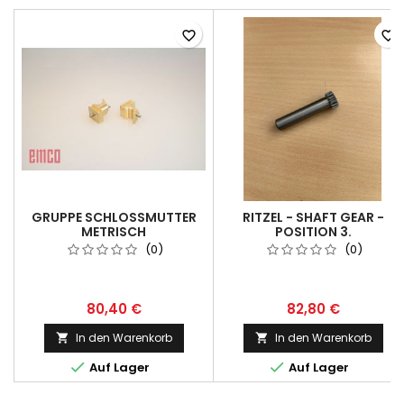
favorite_border
favorite_border
GRUPPE SCHLOSSMUTTER
RITZEL - SHAFT GEAR -
METRISCH
POSITION 3.
(0)
(0)
80,40 €
82,80 €
In den Warenkorb
In den Warenkorb




Auf Lager
Auf Lager