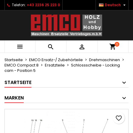

Telefon:
+43 2236 25 223 0
Deutsch
×
×
×
Ihre Wunschlisten
Wunschliste erstellen
Anmelden
Neue Liste anlegen
add_circle_outline
Sie müssen angemeldet sein, um Artikel Ihrer
Name der Wunschliste
Wunschliste hinzufügen zu können.
0



Abbrechen
Anmelden
Abbrechen
Wunschliste erstellen
Startseite
EMCO Ersatz-/ Zubehörteile
Drehmaschinen
EMCO Compact 8
Ersatzteile
Schlossscheibe - Locking
cam - Position 5
STARTSEITE
MARKEN
favorite_border