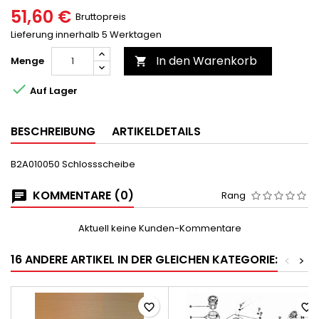
51,60 €
Bruttopreis
Lieferung innerhalb 5 Werktagen
In den Warenkorb
Menge


Auf Lager
BESCHREIBUNG
ARTIKELDETAILS
B2A010050 Schlossscheibe
KOMMENTARE (0)
Rang
Aktuell keine Kunden-Kommentare
16 ANDERE ARTIKEL IN DER GLEICHEN KATEGORIE:
<
>
favorite_border
favorite_border