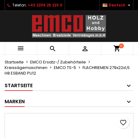

Telefon:
+43 2236 25 223 0
Deutsch
×
×
×
Ihre Wunschlisten
Wunschliste erstellen
Anmelden
Neue Liste anlegen
add_circle_outline
Sie müssen angemeldet sein, um Artikel Ihrer
Name der Wunschliste
Wunschliste hinzufügen zu können.
0



Abbrechen
Anmelden
Abbrechen
Wunschliste erstellen
Startseite
EMCO Ersatz-/ Zubehörteile
Kreissägemaschinen
EMCO TS-5
FLACHRIEMEN 279x22x1,5
H8 ESBAND PU12
STARTSEITE
MARKEN
favorite_border