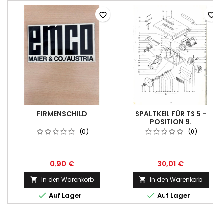
favorite_border
favorite_border
FIRMENSCHILD
SPALTKEIL FÜR TS 5 -
POSITION 9.
(0)
(0)
0,90 €
30,01 €
In den Warenkorb
In den Warenkorb




Auf Lager
Auf Lager