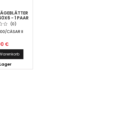
ÄGEBLÄTTER
0X6 - 1 PAAR
STÜCK
(0)
00/CÄSAR II
00 €
 Warenkorb
Lager