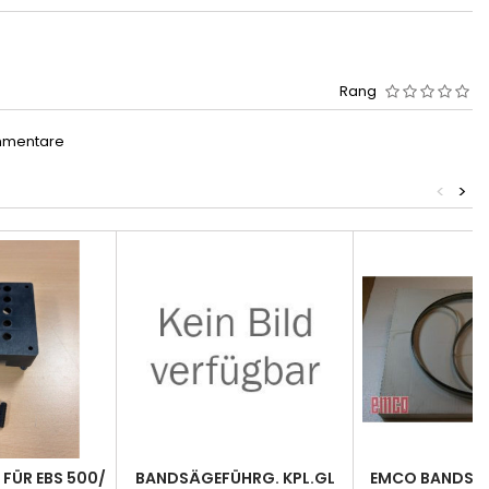
Rang
mmentare
<
>
 FÜR EBS 500/
BANDSÄGEFÜHRG. KPL.GL
EMCO BANDSÄ