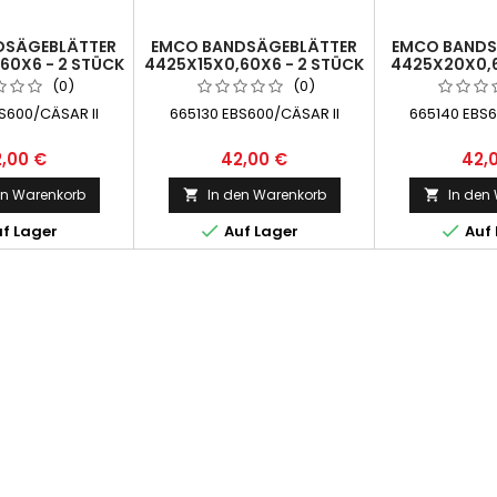
DSÄGEBLÄTTER
EMCO BANDSÄGEBLÄTTER
EMCO BANDS
60X6 - 2 STÜCK
4425X15X0,60X6 - 2 STÜCK
4425X20X0,6
1 PAAR
- 1 PAAR
= 2 
(0)
(0)
S600/CÄSAR II
665130 EBS600/CÄSAR II
665140 EBS6
,00 €
42,00 €
42,
en Warenkorb
In den Warenkorb
In den




f Lager
Auf Lager
Auf 