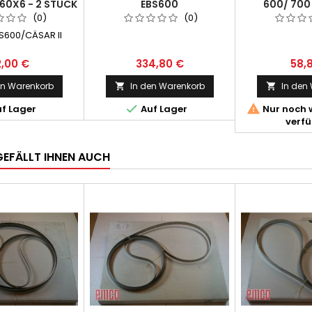
60X6 - 2 STÜCK
EBS600
600/ 700 
1 PAAR
(0)
(0)
S600/CÄSAR II
,00 €
334,80 €
58,
en Warenkorb
In den Warenkorb
In den




f Lager
Auf Lager
Nur noch w
verf
GEFÄLLT IHNEN AUCH