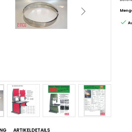
Meng

Au
UNG
ARTIKELDETAILS