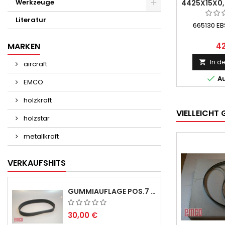
Werkzeuge
4425X15X0,
- 
Literatur
665130 EB
MARKEN
42
In d

aircraft

Au
EMCO
holzkraft
VIELLEICHT 
holzstar
metallkraft
VERKAUFSHITS
GUMMIAUFLAGE POS.7 FÜR EMCO SWING UND BS 3 - LIEFERVERZÖGERUNG AUGUST/ SEPTEMBER 2026
30,00 €