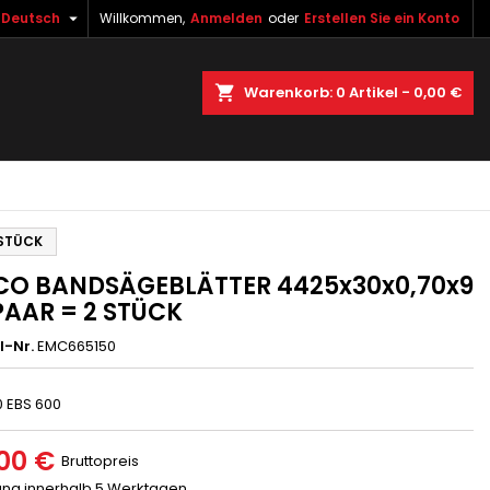

Deutsch
Willkommen,
Anmelden
oder
Erstellen Sie ein Konto
×
×
×
uche
Warenkorb
0
Artikel -
0,00 €
gen
n
n
 STÜCK
O BANDSÄGEBLÄTTER 4425x30x0,70x9
 PAAR = 2 STÜCK
l-Nr.
EMC665150
0 EBS 600
00 €
Bruttopreis
rung innerhalb 5 Werktagen