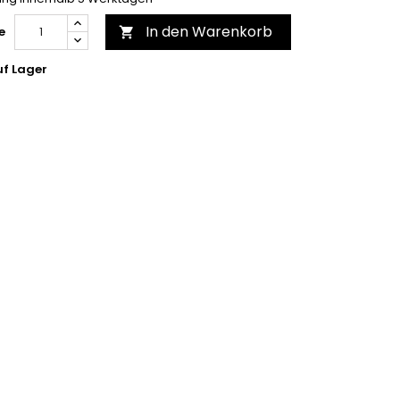
In den Warenkorb
e

f Lager