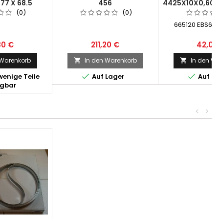
77 X 68.5
456
4425X10X0,60X
- 1 PA
(0)
(0)
665120 EBS600
80 €
211,20 €
42,00
 Warenkorb
In den Warenkorb
In den W




enige Teile
Auf Lager
Auf L
ügbar
<
>