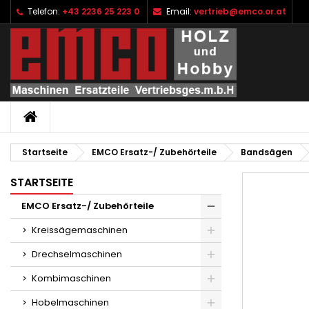
Telefon:
+43 2236 25 223 0
Email:
vertrieb@emco.or.at
I
W
A
add_circle_outline
Si
Na
zu
STARTSEITE
Startseite
EMCO Ersatz-/ Zubehörteile
Bandsägen
STARTSEITE
EMCO Ersatz-/ Zubehörteile
Kreissägemaschinen
Drechselmaschinen
Kombimaschinen
Hobelmaschinen