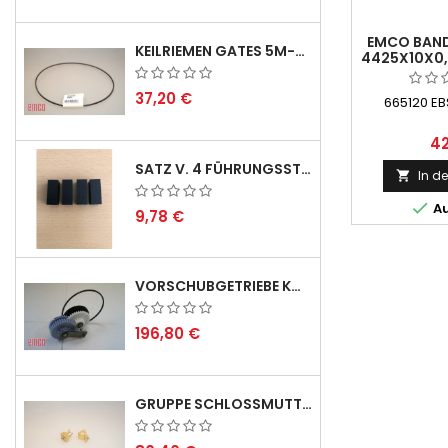
EMCO BAN
KEILRIEMEN GATES 5M-690 USA B1 - VEE-BELT - POSITION 23.
4425X10X0,
- 
37,20 €
665120 EB
42
SATZ V. 4 FÜHRUNGSSTIFTEN FÜR EMCO SWING
In d


Au
9,78 €
VORSCHUBGETRIEBE KOMPL. F. REX 2000 MIT KEILRIEMEN - LIEFERVERZÖGERUNG SEPTEMBER/OKTOBER 2026
196,80 €
GRUPPE SCHLOSSMUTTER METRISCH