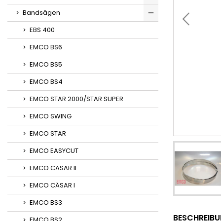
Bandsägen
EBS 400
EMCO BS6
EMCO BS5
EMCO BS4
EMCO STAR 2000/STAR SUPER
EMCO SWING
EMCO STAR
EMCO EASYCUT
EMCO CÄSAR II
EMCO CÄSAR I
EMCO BS3
BESCHREIB
EMCO BS2