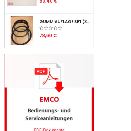
80,40 €
GUMMIAUFLAGE SET (3STÜCK) FÜR EMCO SWING UND BS 3 - LIEFERVERZÖGERUNG AUGUST 2026
78,60 €